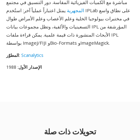
مباشرة مع الكميات الفيزيائية المقاسة. دور التنسيق في مجتمع
المجهرية
يمثل اعتباراً عملياً آخر: استُخدم IPLab على نطاق واسع
في مختبرات بيولوجيا الخلية وعلم الأعصاب وعلم الأمراض طوال
التسعينيات والألفية، وتظل مجموعات بيانات IPL المؤرشفة من
الأبحاث المنشورة ذات قيمة علمية. يمكن قراءة ملفات IPL
بواسطة ImageJ/FIJI وBio-Formats وImageMagick.
Scanalytics
:
المطوّر
الإصدار الأول
: 1988
تحويلات ذات صلة