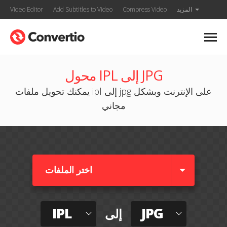
المزيد
Compress Video
Add Subtitles to Video
Video Editor
محول IPL إلى JPG
يمكنك تحويل ملفات ipl إلى jpg على الإنترنت وبشكل
مجاني
اختر الملفات
IPL
JPG
إلى