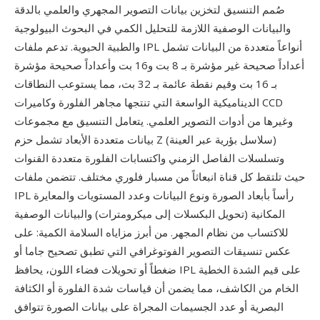
صُمم التنسيق لتخزين بيانات التصوير المجهري والعلمي بالدقة
والبيانات الوصفية اللازمة للتحليل الكمي في البحوث البيولوجية
والطبية الحيوية. تدعم ملفات IPL أنواعاً متعددة من البيانات تشمل
أعداداً صحيحة غير مؤشرة بـ 8 بت و16 بت وأعداداً صحيحة مؤشرة
بـ 16 بت وقيم نقطة عائمة بـ 32 بت، مما يستوعب النطاقات
الديناميكية الواسعة التي تنتجها مجاهر الفلورة وكاميرات CCD
وغيرها من أدوات التصوير العلمي. يتعامل التنسيق مع مجموعات
بيانات متعددة الأبعاد تشمل حزم Z (سلاسل بؤرية عبر العينة)
وتسلسلات الفاصل الزمني واكتسابات الفلورة متعددة القنوات
حيث تلتقط كل قناة انبعاثاً من مسبار فلوري مختلف. تتضمن ملفات
IPL رأساً بأبعاد الصورة ونوع البيانات وعدد المستويات والمعايرة
المكانية (تحويل البكسلات إلى ميكرومترات) والبيانات الوصفية
للاكتساب من نظام المجهر. من أبرز مزاياه السلامة الكمية: على
عكس تنسيقات التصوير الفوتوغرافي التي تطبق تصحيح جاما أو
ضغطاً أو تحويلات فضاء اللون، يحافظ IPL على قيم الشدة الخطية
الخام من الكاشف، مما يضمن أن قياسات شدة الفلورة أو الكثافة
البصرية أو عدد الجسيمات المجراة على بيانات الصورة تتوافق