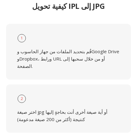
كيفية تحويل IPL إلى JPG
1
قُم بتحديد الملفات من جهاز الحاسوب وGoogle Drive
وDropbox، ورابط URL أو من خلال سحبها إلى
الصفحة.
2
اختر صيغة jpg أو أية صيغة أخرى أنت بحاجةٍ إليها
كنتيجة (أكثر من 200 صيغة مدعومة)