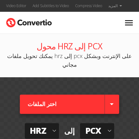
المزيد
Compress Video
Add Subtitles to Video
Video Editor
محول HRZ إلى PCX
يمكنك تحويل ملفات hrz إلى pcx على الإنترنت وبشكل
مجاني
اختر الملفات
HRZ
PCX
إلى