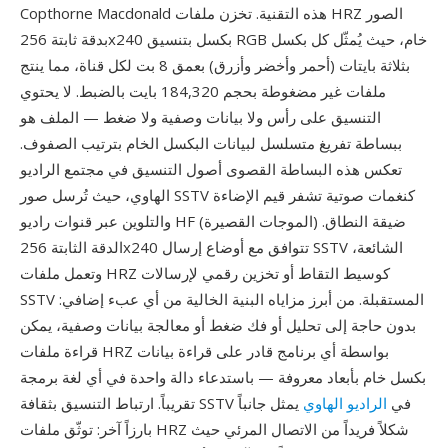
Copthorne Macdonald هذه التقنية. تخزن ملفات HRZ الصور
بدقة ثابتة 256x240 بكسل بتنسيق RGB خام، حيث يُمثّل كل بكسل
بثلاثة بايتات (أحمر وأخضر وأزرق) بعمق 8 بت لكل قناة، مما ينتج
ملفات غير مضغوطة بحجم 184,320 بايت بالضبط. لا يحتوي
التنسيق على رأس ولا بيانات وصفية ولا ضغط — الملف هو
ببساطة تفريغ متسلسل لبيانات البكسل الخام بترتيب الصفوف.
تعكس هذه البساطة القصوى أصول التنسيق في مجتمع الراديو
الهاوي، حيث تُرسل صور SSTV كنغمات صوتية تشفر قيم الإضاءة
والتلوين عبر قنوات راديو HF (الموجات القصيرة) ضيقة النطاق.
الدقة الثابتة 256x240 تتوافق مع أوضاع إرسال SSTV الشائعة،
وتعمل ملفات HRZ كوسيط التقاط أو تخزين رقمي لإرسالات
SSTV المستقبلة. من أبرز مزاياه البنية الخالية من أي عبء إضافي:
بدون حاجة إلى تحليل أو فك ضغط أو معالجة بيانات وصفية، يمكن
قراءة ملفات HRZ بواسطة أي برنامج قادر على قراءة بيانات
بكسل خام بأبعاد معروفة — باستدعاء دالة واحدة في أي لغة برمجة
تقريباً. ارتباط التنسيق بثقافة SSTV في
الراديو الهاوي
يمثل جانباً
بارزاً آخر: توثّق ملفات HRZ شكلاً فريداً من الاتصال المرئي حيث