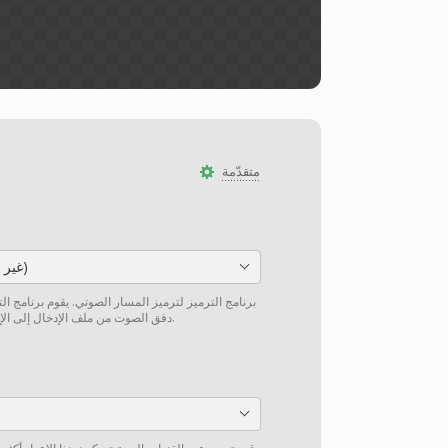
متقدّمة
PCM_S16LE (غير مضغوط)
برنامج الترميز لترميز المسار الصوتي. يقوم برنامج ال
دفق الصوت من ملف الإدخال إلى الإخراج دون إعادة ترميز إن أمكن.