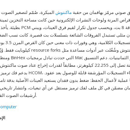
تنسيق صوتي مرمّز بهافمان من حقبة
ماكنتوش
المبكرة، صُمّم لتصغير الصوت 
قراص المرنة ولوحات النشرات الإلكترونية حين كانت مساحة التخزين ثمينة
بطيئة. يأخذ المرمّز مدخلات PCM غير موقّ
كيلوبايت فقط. وُزّعت الملفات كـ resource forks
معدلات عينة تصل إلى 22.255 كيلوهرتز، مطابقاً لقدرات إخراج عتاد صوت م
بدعم فك ترميز HCOM، مما يضمن بقاء التس
ن مضمّن في كل ملف لفك ترميز مستقل عن أي تبعيات، وانتشار تاريخي 
أرشيفات الصوت القديمة لماكنتوش.
Computer
الإص