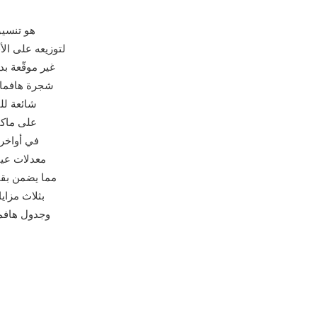
HCOM هو 
لتوزيعه على الأ
وجدول هافما