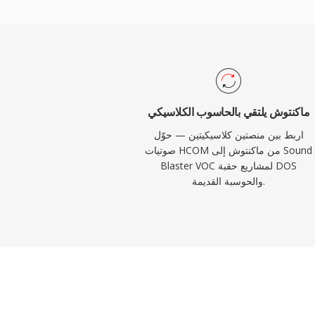
id Software وSierra وLucasArts. مع صعود Windows وتنسيق WAV،
خرج VOC تدريجياً من الاستخدام السائد، لكنه يبقى مهماً للحفاظ على ألعاب
ماكنتوش يلتقي بالحاسوب الكلاسيكي
اربط بين منصتين كلاسيكيتين — حوّل
صوتيات HCOM من ماكنتوش إلى Sound
Blaster VOC لمشاريع حقبة DOS
والحوسبة القديمة.