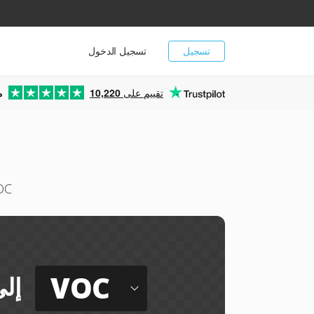
تسجيل
تسجيل الدخول
تقييم على
10,220
م
أعد تر
VOC
إل