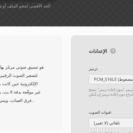
أسقِط الملفات هنا. 1 GB الحد الأقصى لحجم الملف أو
ت
الإعدادات
ترميز:
لتصغير الصوت الرقمي 
الإلكترونية حين كانت م
ترميز "بدون إعادة ترميز" بنسخ
فرق العينات، ويبن
قنوات الصوت:
تلقائي (لا تغيير)