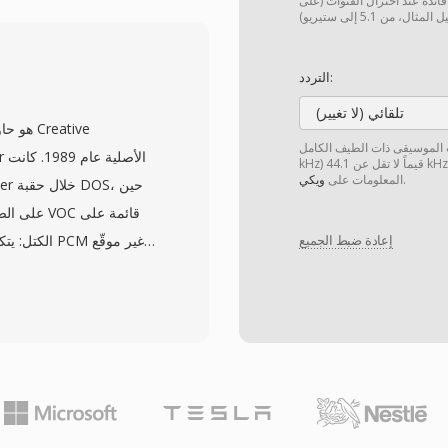
 فائدة عند اختزال القنوات (على
إلى 22.255 كيلو
التردد:
تلقائي (لا تغيير)
الحفظ: ضغط بدون فقدان يستع
يقى ذات الطيف الكامل (20 Hz — 20
kHz) قيماً لا تقل عن 44.1 kHz لتحقيق الشفافية. يمكن العثور على مزيد من
مضمّن في كل ملف لفك 
.
المعلومات على
ويكي
واسع عبر آلاف أرشيفات الصوت القديمة لماكنتوش.
الكتل: يتكو
إعادة ضبط الجميع
أيضاً فترات الصمت وح
الألعاب تحكماً دقيقاً ف
فيها دورات المعالج 