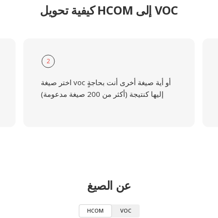
كيفية تحويل HCOM إلى VOC
2
اختر صيغة voc أو أية صيغة أخرى أنت بحاجةٍ
إليها كنتيجة (أكثر من 200 صيغة مدعومة)
عن الصيغ
HCOM
VOC