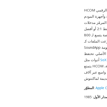
الرقمي
 وأجهزة المودم
عة بدقة 8 بت، ويحسب جدول تكرار لقيم فرق العينات، ويبني
شجرة هافمان مثلى تستبدل الفروقات الشائعة بتسلسلات بت قصيرة. كانت نسب الضغط 2:1 أو أفضل
شائعة للتسجيلات الكلامية، وهي وفورات ذات معنى حين كان القرص المرن 3.5 بوصة يتسع لـ 800
 على ماكنتوش وشُغّلت عبر أدوات مساعدة مثل
SoundApp ومنظومة BinHex التي حددت تبادل برمجيات Mac في أواخر الثمانينيات. دعم التنسيق
اكنتوش الأصلي. تحتفظ
جيلات المؤرشفة قابلة للوصول بعد عقود.
SoX
أدوات مثل
يتمتع HCOM بثلاث مزايا عملية لأعمال الحفظ: ضغط بدون فقدان يستعيد العينات الأصلية بدقة تامة،
واسع عبر آلاف
Apple 
:
المطوّر
دار الأول
: 1985