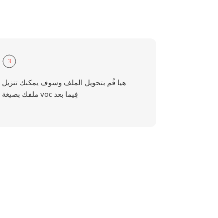
3
هيا قُم بتحويل الملف وسوف يمكنك تنزيل
ملفك بصيغة voc فِيما بعد