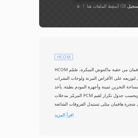
سجيل
HCOM
HCOM هو تنسيق صوتي مرمّز بهافمان من حقبة ماكنتوش المبكرة، صُمّم
لتوزيعه على الأقراص المرنة ولوحات النشرات
ساحة التخزين ثمينة وأجهزة المودم بطيئة. يأخذ
المرمّز مدخلات PCM غير موقّعة بدقة 8 بت، ويحسب جدول تكرار لقيم
ي شجرة هافمان مثلى تستبدل الفروقات الشائعة
بتسلسلات بت قصيرة. كانت نسب الضغط 2:1 أو أفضل شائعة للتسجيلات
اقرأ المزيد
الكلامية، وهي وفورات ذات معنى حين كان القرص المرن 3.5 بوصة يتسع لـ
800 كيلوبايت فقط. وُزّعت الملفات كـ resource forks على ماكنتوش