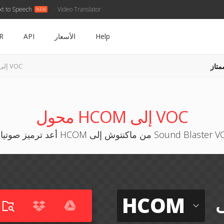
xt to Speech
Video Translator
Help
الأسعار
API
R
متاز
HCOM إلى VOC
محول HCOM إلى VOC
ميز صوتيات HCOM من ماكنتوش إلى Sound Blaster VOC
HCOM
ى