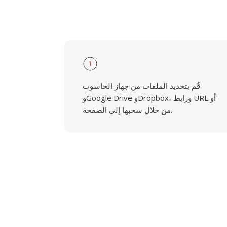
1
قُم بتحديد الملفات من جهاز الحاسوب
وGoogle Drive وDropbox، ورابط URL أو
من خلال سحبها إلى الصفحة.