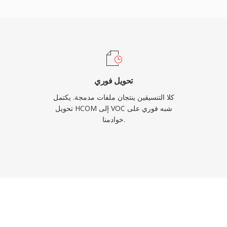
الحقبة القديمة ولأي شخص يعمل مع أرشيفات الصوت القديمة للحاسوب.
تحويل فوري
كلا التنسيقين ينتجان ملفات مدمجة. يكتمل
تحويل HCOM إلى VOC شبه فوري على
خوادمنا.