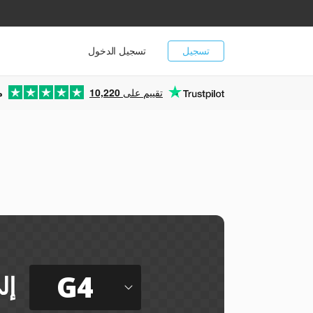
تسجيل
تسجيل الدخول
تقييم على
10,220
م
G4
إل