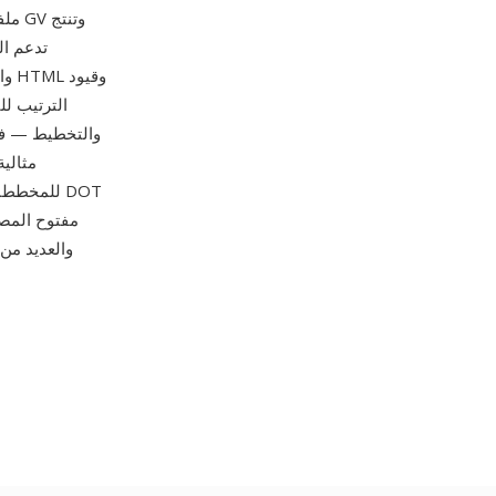
وا
الترتيب لل
والتخطيط — فبني
للمخططات 