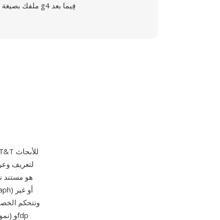
ملفك بصيغة g4 فِيما بعد