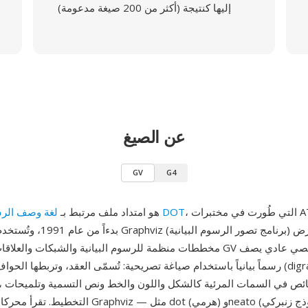
إليها كنتيجة (أكثر من 200 صيغة مدعومة)
عن الصيغ
GV
G4
، التي طُورت في مختبرات AT&T للأبحاث
لغة وصف الرسوم البيانية DOT
GV هو امتداد ملف مرتبط بـ
بدءاً من عام 1991، وتُستخدم بواسطة 
مخططات منظمة للرسوم البيانية والشبكات والعلاقات الهرمية. ملف GV هو
رسماً بيانياً باستخدام صياغة تصريحية: تُسمّى العقد، وتربطها الحواف بروابط موجه
التخطيط. تقرأ محركات التخطيط في Graphviz — مثل ot