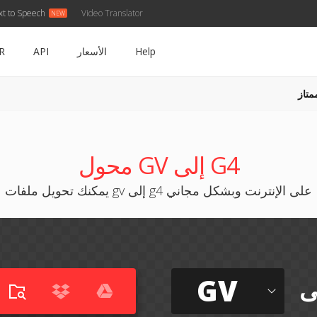
xt to Speech
Video Translator
Help
الأسعار
API
R
متاز
محول GV إلى G4
يمكنك تحويل ملفات gv إلى g4 على الإنترنت وبشكل مجاني
GV
ى