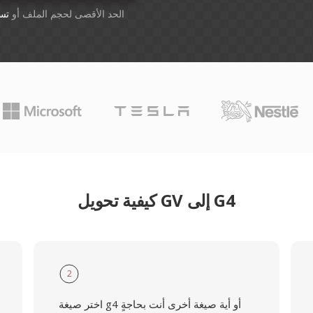
أسقِط الملفات هنا. 1 GB الحد الأقصى لحجم الملف أو
تس
كيفية تحويل GV إلى G4
2
اختر صيغة g4 أو أية صيغة أخرى أنت بحاجةٍ