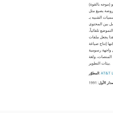
(موجه بالقوة) وcirco (دائري) وtwopi (شعاعي) وsfdp (موجه بالقوة قابل للتوسع) — ملفات GV وتنتج
وPostScript. تدعم اللغة الرسوم البيانية الفرعية
ه بـ HTML وقيود
صل بين المحتوى
موضع تلقائياً،
 ملفات GV مثالية
إنتاج صياغة DOT
ح المصدر ومتاح على جميع
بيئات التطوير.
AT&T L
:
المطوّر
دار الأول
: 1991