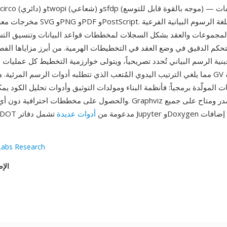
مخرجات معروضة بصيغ مثل SVG وPNG وPDF 
لمجموعات والعقد بشكل السجلات لمخططات قواعد البيانات وتنسيق التسميات الشبي
تحكم الدقيق في وضع العقد في التخطيطات الهرمية. من أبرز مزاياها الف
ة الرسم البياني تُحدد تصريحياً، ويتولى خوارزمية التخطيط كل عمليات الت
مما يلغي الترتيب اليدوي المُتعب الذي تتطلبه أدوات الرسم المرئية. هذا يجعل
المولّدة برمجياً: فأنظمة البناء ومولدات التوثيق وأدوات تحليل الكود يمكنها 
والحصول على مخططات احترافية دون أي واجهة رسومية. Graphviz مفتو
المنصات، ولغة DOT مدعومة من
أدوات عديدة
تشمل دفاتر Jupyter وDoxygen والعديد من إضافات
abs Research
الإص