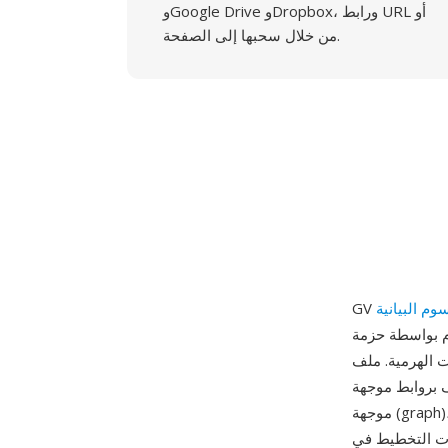
وGoogle Drive وDropbox، ورابط URL أو
من خلال سحبها إلى الصفحة.
حزمة Graphviz (برنامج تصور الرسوم البيانية) لتعريف وعرض
 مستند نصي عادي يصف
ة (digraph) أو غير
موجهة (graph)، وتتحكم الخصائص في السمات المرئية كالشكل واللون والخط ونص التسمية وتلميحات
d (هرمي) وneato (نموذج زنبركي) وfdp