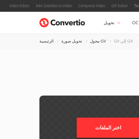
Video Editor
Add Subtitles to Video
Compress Video
GIF Editor
Te
OC
تحويل
GV إلى G4
محول GV
تحويل صورة
الرئيسية
اختر الملفات