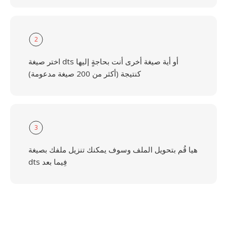
2
اختر صيغة dts أو أية صيغة أخرى أنت بحاجةٍ إليها
كنتيجة (أكثر من 200 صيغة مدعومة)
3
هيا قُم بتحويل الملف وسوف يمكنك تنزيل ملفك بصيغة
dts فِيما بعد