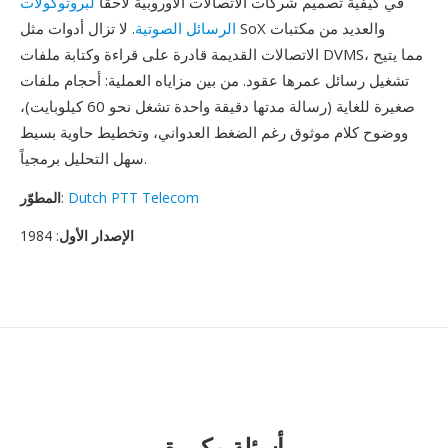
في كيفية تصميم شركات الاتصالات الأوروبية لاحقاً
لبروتوكولات
الرسائل الصوتية
. لا تزال أدوات مثل SoX والعديد من مكتبات
الاتصالات القديمة قادرة على قراءة وكتابة ملفات DVMS، مما يتيح
تشغيل رسائل عمرها عقود. من بين مزاياه العملية: أحجام ملفات
صغيرة للغاية (رسالة مدتها دقيقة واحدة تشغل نحو 60 كيلوبايت)،
ووضوح كلام موثوق رغم الضغط العدواني، وتخطيط حاوية بسيط
سهل التحليل برمجياً.
Dutch PTT Telecom
:
المطوّر
الإصدار الأول
: 1984
أسئلة مكررة