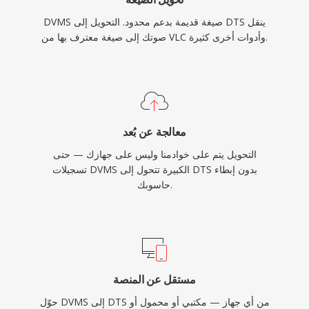
DVMS صيغة قديمة بدعم محدود. التحويل إلى DTS ينقل
صوتك إلى صيغة معترف بها من VLC وأدوات أخرى كثيرة.
معالجة عن بُعد
التحويل يتم على خوادمنا وليس على جهازك — حتى
تسجيلات DVMS الكبيرة تتحول إلى DTS بدون إبطاء
حاسوبك.
مستقل عن المنصة
حوّل DVMS إلى DTS من أي جهاز — مكتبي أو محمول أو