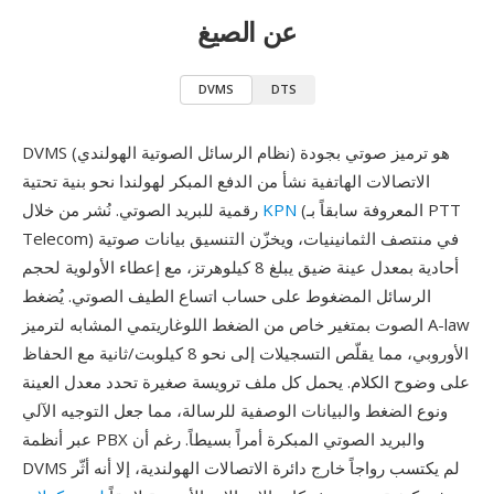
عن الصيغ
DVMS
DTS
DVMS (نظام الرسائل الصوتية الهولندي) هو ترميز صوتي بجودة
الاتصالات الهاتفية نشأ من الدفع المبكر لهولندا نحو بنية تحتية
(المعروفة سابقاً بـ PTT
KPN
رقمية للبريد الصوتي. نُشر من خلال
Telecom) في منتصف الثمانينيات، ويخزّن التنسيق بيانات صوتية
أحادية بمعدل عينة ضيق يبلغ 8 كيلوهرتز، مع إعطاء الأولوية لحجم
الرسائل المضغوط على حساب اتساع الطيف الصوتي. يُضغط
الصوت بمتغير خاص من الضغط اللوغاريتمي المشابه لترميز A-law
الأوروبي، مما يقلّص التسجيلات إلى نحو 8 كيلوبت/ثانية مع الحفاظ
على وضوح الكلام. يحمل كل ملف ترويسة صغيرة تحدد معدل العينة
ونوع الضغط والبيانات الوصفية للرسالة، مما جعل التوجيه الآلي
عبر أنظمة PBX والبريد الصوتي المبكرة أمراً بسيطاً. رغم أن
DVMS لم يكتسب رواجاً خارج دائرة الاتصالات الهولندية، إلا أنه أثّر