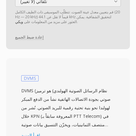
تلقائي (لا تغيير)
قم بتعيين معدل عينة الصوت. تتطلّب الموسيقى ذات الطيف الكامل (20
Hz — 20 kHz) قيماً لا تقل عن 44.1 kHz لتحقيق الشفافية. يمكن
.
العثور على مزيد من المعلومات على
ويكي
إعادة ضبط الجميع
DVMS
DVMS (نظام الرسائل الصوتية الهولندي) هو ترميز
صوتي بجودة الاتصالات الهاتفية نشأ من الدفع المبكر
لهولندا نحو بنية تحتية رقمية للبريد الصوتي. نُشر من
خلال KPN (المعروفة سابقاً بـ PTT Telecom) في
منتصف الثمانينيات، ويخزّن التنسيق بيانات صوتية
أحادية بمعدل عينة ضيق يبلغ 8 كيلوهرتز، مع إعطاء
اقرأ المزيد