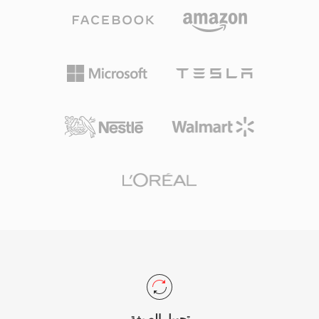
عدوانية، يخصص DTS ميزانية بيانات أعلى لكل قناة،
كلام موثوق رغم الضغط العدواني، وتخطيط حاوية
محافظاً على تفاصيل مكانية أدق وديناميكيات منخفضة
بسيط سهل التحليل برمجياً.
المستوى. يرمّز التنسيق الصوت باستخدام ADPCM
للنطاقات الفرعية مع التكميم المتجهي، مما ينتج حقلاً
صوتياً ثرياً إدراكياً. نسخته الممتدة، DTS-HD Master
Audio، تضيف طبقة بدون فقدان لدقة مطلقة تصل
إلى 24 بت/192 كيلوهرتز. من أبرز نقاط القوة
الاعتماد الواسع في أجهزة الاستقبال وأجهزة الألعاب
وأنظمة المعلومات والترفيه في السيارات، إلى جانب
إخفاء أخطاء قوي يخفي عيوب القرص أو البث
البسيطة. لأي شخص يعمل مع محتوى صوتي محيطي
مخصص للوسائط المادية أو البث عالي الجودة، يوفر
DTS مساراً مثبتاً من مزيج الاستوديو إلى غرفة
المعيشة.
تحويل الصيغة