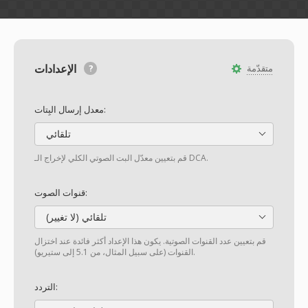
الإعدادات
متقدّمة
معدل إرسال البِتات:
تلقائي
قم بتعيين معدّل البت الصوتي الكلي لإخراج الـ DCA.
قنوات الصوت:
تلقائي (لا تغيير)
قم بتعيين عدد القنوات الصوتية. يكون هذا الإعداد أكثر فائدة عند اختزال
القنوات (على سبيل المثال، من 5.1 إلى ستيريو).
التردد: