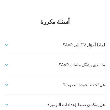
أسئلة مكررة
لماذا أحوّل DV إلى AVR؟
ما الذي يشغّل ملفات AVR؟
هل تُحفظ جودة الصوت؟
هل يمكنني ضبط إعدادات الترميز؟