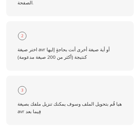
الصفحة.
2
اختر صيغة avr أو أية صيغة أخرى أنت بحاجةٍ إليها
كنتيجة (أكثر من 200 صيغة مدعومة)
3
هيا قُم بتحويل الملف وسوف يمكنك تنزيل ملفك بصيغة
avr فِيما بعد