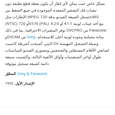
بشكل خاص حيث يمكن لأي إطار أن يكون نقطة قطع نظيفة دون
تبعيات فك التشفير المعقدة الموجودة في صيغ الضغط بين
الإطارات مثل MPEG. تسجل الصيغة الفيديو بدقة 720x480
(NTSC) أو 720x576 (PAL) مع أخذ عينات لونية 4:1:1 أو 4:2:0.
توفر المتغيرات الاحترافية، بما في ذلك DVCPRO من Panasonic
، متانة محسّنة وجودة لونية أعلى للاستخدام
Sony
وDVCAM من
البثي. أصبحت أشرطة كاسيت DV وسيلة التسجيل المهيمنة
لصانعي الأفلام المستقلين والصحفيين ومصوري الفيديو للمناسبات
طوال أواخر التسعينيات وأوائل الألفية الثالثة، واكتسبت سمعة
دائمة كصيغة تسجيل موثوقة.
Sony & Panasonic
:
المطوّر
الإصدار الأول
: 1995