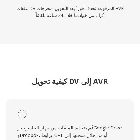
ملفات DV المرفوعة تُحذف فوراً بعد التحويل. مخرجات AVR
تُزال من خوادمنا خلال 24 ساعة تلقائياً.
كيفية تحويل DV إلى AVR
1
قُم بتحديد الملفات من جهاز الحاسوب وGoogle Drive
وDropbox، ورابط URL أو من خلال سحبها إلى