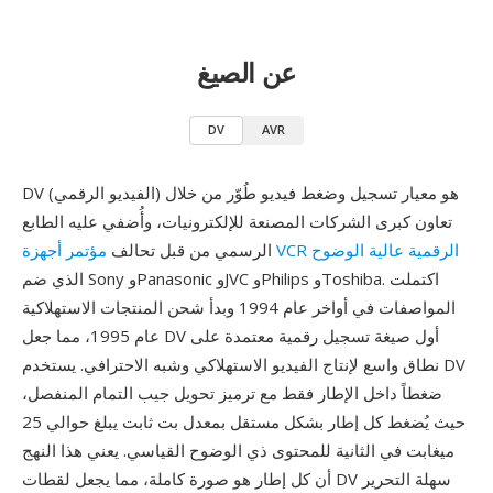
عن الصيغ
DV
AVR
DV (الفيديو الرقمي) هو معيار تسجيل وضغط فيديو طُوّر من خلال
تعاون كبرى الشركات المصنعة للإلكترونيات، وأُضفي عليه الطابع
مؤتمر أجهزة VCR الرقمية عالية الوضوح
الرسمي من قبل تحالف
الذي ضم Sony وPanasonic وJVC وPhilips وToshiba. اكتملت
المواصفات في أواخر عام 1994 وبدأ شحن المنتجات الاستهلاكية
عام 1995، مما جعل DV أول صيغة تسجيل رقمية معتمدة على
نطاق واسع لإنتاج الفيديو الاستهلاكي وشبه الاحترافي. يستخدم DV
ضغطاً داخل الإطار فقط مع ترميز تحويل جيب التمام المنفصل،
حيث يُضغط كل إطار بشكل مستقل بمعدل بت ثابت يبلغ حوالي 25
ميغابت في الثانية للمحتوى ذي الوضوح القياسي. يعني هذا النهج
أن كل إطار هو صورة كاملة، مما يجعل لقطات DV سهلة التحرير