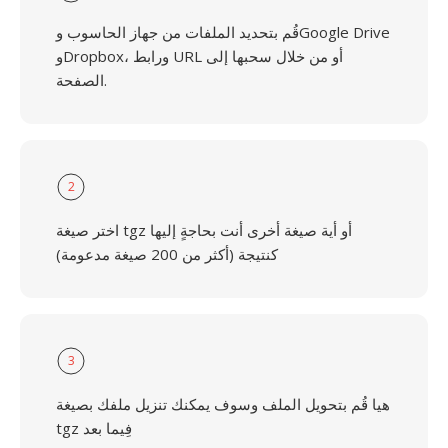
قُم بتحديد الملفات من جهاز الحاسوب وGoogle Drive
وDropbox، ورابط URL أو من خلال سحبها إلى
الصفحة.
2
اختر صيغة tgz أو أية صيغة أخرى أنت بحاجةٍ إليها
كنتيجة (أكثر من 200 صيغة مدعومة)
3
هيا قُم بتحويل الملف وسوف يمكنك تنزيل ملفك بصيغة
tgz فِيما بعد