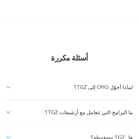
أسئلة مكررة
لماذا أحوّل CPIO إلى TGZ؟
ما البرامج التي تتعامل مع أرشيفات TGZ؟
هل TGZ مضغوطة؟