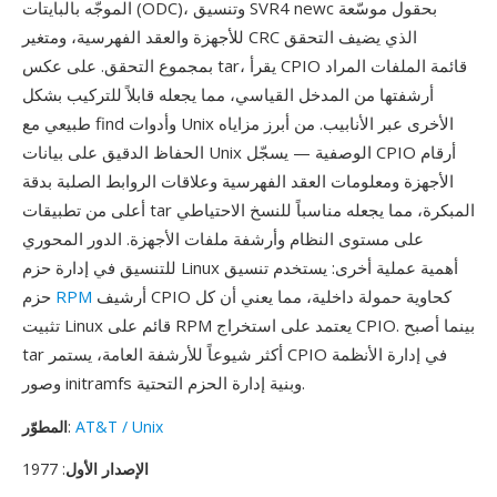
الموجّه بالبايتات (ODC)، وتنسيق SVR4 newc بحقول موسّعة
للأجهزة والعقد الفهرسية، ومتغير CRC الذي يضيف التحقق
بمجموع التحقق. على عكس tar، يقرأ CPIO قائمة الملفات المراد
أرشفتها من المدخل القياسي، مما يجعله قابلاً للتركيب بشكل
طبيعي مع find وأدوات Unix الأخرى عبر الأنابيب. من أبرز مزاياه
الحفاظ الدقيق على بيانات Unix الوصفية — يسجّل CPIO أرقام
الأجهزة ومعلومات العقد الفهرسية وعلاقات الروابط الصلبة بدقة
أعلى من تطبيقات tar المبكرة، مما يجعله مناسباً للنسخ الاحتياطي
على مستوى النظام وأرشفة ملفات الأجهزة. الدور المحوري
للتنسيق في إدارة حزم Linux أهمية عملية أخرى: يستخدم تنسيق
أرشيف CPIO كحاوية حمولة داخلية، مما يعني أن كل
RPM
حزم
تثبيت Linux قائم على RPM يعتمد على استخراج CPIO. بينما أصبح
tar أكثر شيوعاً للأرشفة العامة، يستمر CPIO في إدارة الأنظمة
وصور initramfs وبنية إدارة الحزم التحتية.
AT&T / Unix
:
المطوّر
الإصدار الأول
: 1977