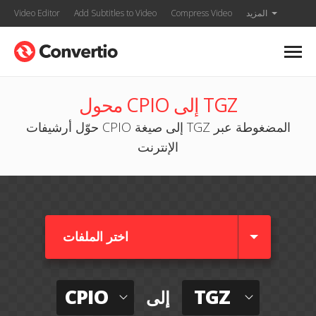
المزيد
Compress Video
Add Subtitles to Video
Video Editor
محول CPIO إلى TGZ
حوّل أرشيفات CPIO إلى صيغة TGZ المضغوطة عبر
الإنترنت
اختر الملفات
CPIO
TGZ
إلى