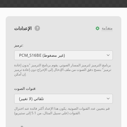
الإعدادات
متقدّمة
ترميز:
PCM_S16BE (غير مضغوط)
برنامج الترميز لترميز المسار الصوتي. يقوم برنامج الترميز "بدون إعادة
ترميز" بنسخ دفق الصوت من ملف الإدخال إلى الإخراج دون إعادة ترميز
إن أمكن.
قنوات الصوت:
تلقائي (لا تغيير)
قم بتعيين عدد القنوات الصوتية. يكون هذا الإعداد أكثر فائدة عند اختزال
القنوات (على سبيل المثال، من 5.1 إلى ستيريو).