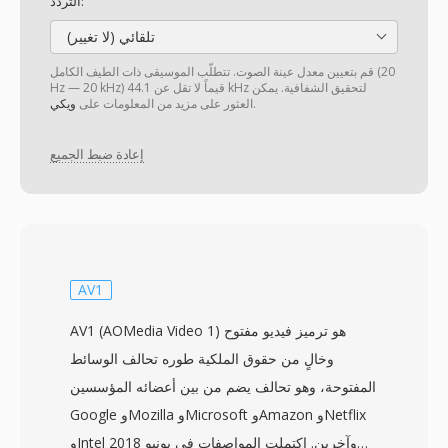
التردد:
تلقائي (لا تغيير)
قم بتعيين معدل عينة الصوت. تتطلّب الموسيقى ذات الطيف الكامل (20
Hz — 20 kHz) قيماً لا تقل عن 44.1 kHz لتحقيق الشفافية. يمكن
.
العثور على مزيد من المعلومات على
ويكي
إعادة ضبط الجميع
AV1
AV1 (AOMedia Video 1) هو ترميز فيديو مفتوح
وخالٍ من حقوق الملكية طوره تحالف الوسائط
المفتوحة، وهو تحالف يضم من بين أعضائه المؤسسين
Google وMozilla وMicrosoft وAmazon وNetflix
وIntel وآخرين. اكتملت المواصفات في يونيو 2018