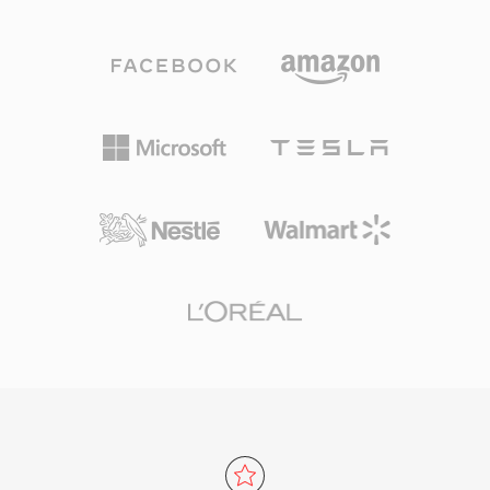
الصوت إلى جانب بيانات وصفية غنية تشمل مخططات
عبر الويب. يجعل وضعه الخالي من حقوق الملكية
القنوات ومناطق العلامات والتعليقات التوضيحية
AV1 ذا أهمية خاصة لمعايير الويب المفتوحة وتوزيع
وبيانات MIDI. من أبرز مزاياه التعامل مع التسجيلات
الوسائط المتاحة للجميع.
الطويلة جداً: يمكن للمذيعين ومسجّلي الميدان التقاط
ساعات من الصوت المستمر دون قيود حجمية. دعم
المرمّزات المتعددة هو نقطة قوة أخرى، حيث تعمل
حاوية واحدة سواء كان المحتوى صوتاً بدون فقدان
بدقة 24 بت/192 كيلوهرتز أو كلاماً مضغوطاً. يوفر
إطار عمل Core Audio من Apple دعماً أصلياً على
macOS وiOS، مما يضمن تشغيلاً منخفض زمن
الاستجابة في التطبيقات الاحترافية مثل Logic Pro
وFinal Cut Pro. لسير عمل منظومة Apple التي
تتطلب التنوع والقدرة على التوسع، يعد CAF خياراً
استثنائياً.