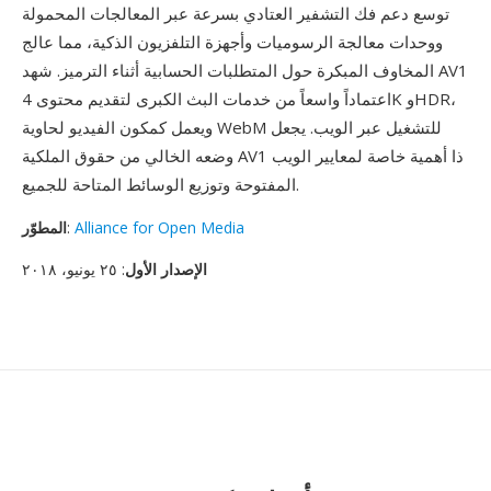
توسع دعم فك التشفير العتادي بسرعة عبر المعالجات المحمولة
ووحدات معالجة الرسوميات وأجهزة التلفزيون الذكية، مما عالج
المخاوف المبكرة حول المتطلبات الحسابية أثناء الترميز. شهد AV1
اعتماداً واسعاً من خدمات البث الكبرى لتقديم محتوى 4K وHDR،
ويعمل كمكون الفيديو لحاوية WebM للتشغيل عبر الويب. يجعل
وضعه الخالي من حقوق الملكية AV1 ذا أهمية خاصة لمعايير الويب
المفتوحة وتوزيع الوسائط المتاحة للجميع.
Alliance for Open Media
:
المطوّر
الإصدار الأول
: ٢٥ يونيو، ٢٠١٨