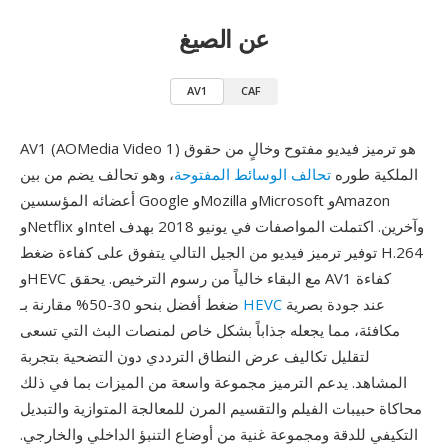
عن الصيغ
AV1
CAF
AV1 (AOMedia Video 1) هو ترميز فيديو مفتوح وخالٍ من حقوق
الملكية طوره
تحالف الوسائط المفتوحة
، وهو تحالف يضم من بين
أعضائه المؤسسين Google وMozilla وMicrosoft وAmazon
وNetflix وIntel وآخرين. اكتملت المواصفات في يونيو 2018 بهدف
توفير ترميز فيديو من الجيل التالي يتفوق على كفاءة ضغط H.264
وHEVC مع البقاء خالياً من رسوم الترخيص. يحقق AV1 كفاءة
عند جودة بصرية
HEVC
ضغط أفضل بنحو 30-50% مقارنة بـ
مكافئة، مما يجعله جذاباً بشكل خاص لمنصات البث التي تسعى
لتقليل تكاليف عرض النطاق الترددي دون التضحية بتجربة
المشاهد. يدعم الترميز مجموعة واسعة من الميزات بما في ذلك
محاكاة حبيبات الفيلم والتقسيم المرن للمعالجة المتوازية والتبديل
التكيفي للدقة ومجموعة غنية من أوضاع التنبؤ الداخلي والخارجي.