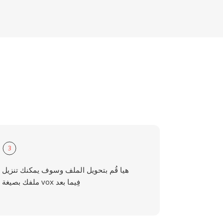
3
هيا قُم بتحويل الملف وسوف يمكنك تنزيل
ملفك بصيغة vox فِيما بعد