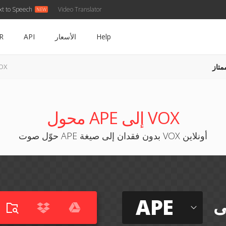
xt to Speech
Video Translator
Help
الأسعار
API
R
متاز
APE إل
محول APE إلى VOX
حوّل صوت APE بدون فقدان إلى صيغة VOX أونلاين
APE
ى