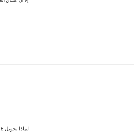
لماذا تحويل APE إلى VOX؟