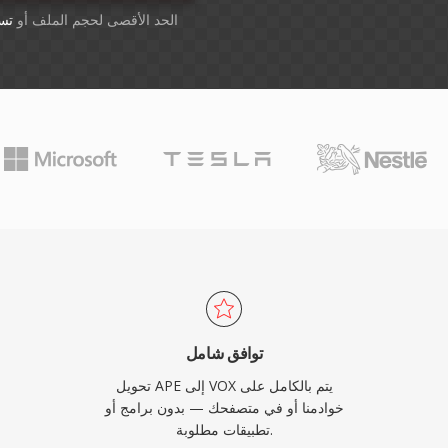
أسقِط الملفات هنا. 1 GB الحد الأقصى لحجم الملف أو
تس
توافق شامل
تحويل APE إلى VOX يتم بالكامل على
خوادمنا أو في متصفحك — بدون برامج أو
تطبيقات مطلوبة.