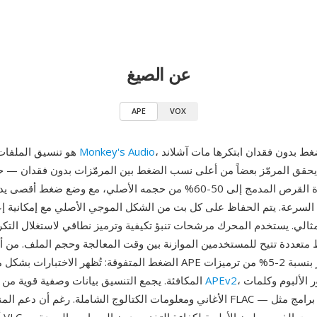
عن الصيغ
APE
VOX
، وهو خوارزمية ضغط بدون فقدان ابتكرها مات آشلاند
Monkey's Audio
APE هو تنسيق الملفات الخاص بـ
و عام 2000. يحقق المرمّز بعضاً من أعلى نسب الضغط بين المرمّزات بدون فقدان —
الصوت بجودة القرص المدمج إلى 50-60% من حجمه الأصلي، مع وضع ضغط 
سرعة. يتم الحفاظ على كل بت من الشكل الموجي الأصلي مع إمكانية إعا
ثالي. يستخدم المحرك مرشحات تنبؤ تكيفية وترميز نطاقي لاستغلال التكرارات
عددة تتيح للمستخدمين الموازنة بين وقت المعالجة وحجم الملف. من أبر
الضغط المتفوقة: تُظهر الاختبارات بشكل متكرر أن ملفات APE أصغر بنسب
، ويدعم صور الألبوم وكلمات
APEv2
WavPack المكافئة. يجمع التنسيق بيانات وصفية قوية من خلال
الأغاني ومعلومات الكتالوج الشاملة. رغم أن دعم المنصات أضيق من FLAC — يت