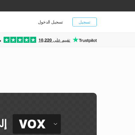
تسجيل
تسجيل الدخول
تقييم على
10,220
م
VOX
إل