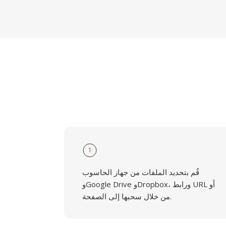
1
قُم بتحديد الملفات من جهاز الحاسوب
وGoogle Drive وDropbox، ورابط URL أو
من خلال سحبها إلى الصفحة.