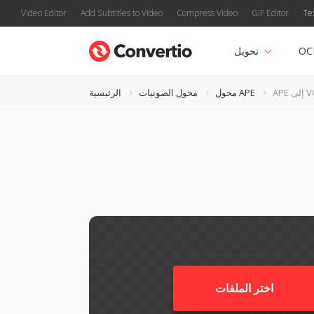
Video Editor
Add Subtitles to Video
Compress Video
GIF Editor
Te
OC
تحويل
ى VOX
محول APE
محول الصوتيات
الرئيسية
اختر الملفات