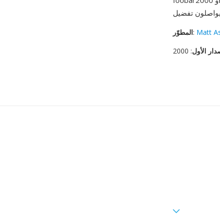
foobar2000 أو VLC — إلا أن عشاق الصوت الذين يعطون الأولوية لكفاءة التخزين دون المساس بالجودة
Matt A
:
المطوّر
دار الأول
: 2000