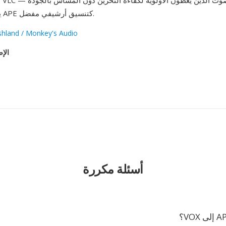
يواصلون تفضيل APE كتنسيق أرشيفي مفضل.
shland / Monkey's Audio
الإص
أسئلة مكررة