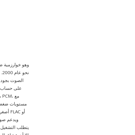
نح
على حساب ال
م
مستويات ضغط مت