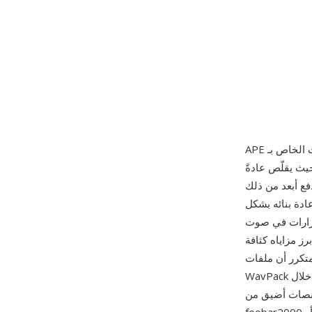
 حيث يقلّص عادةً
أقصى يدفع أبعد من ذلك
دة بنائه بشكل
 في صوت PCM، مع
ز مزاياه كثافة
ة 2-5% من ترميزات FLAC أو
طلب التشغيل برامج مثل