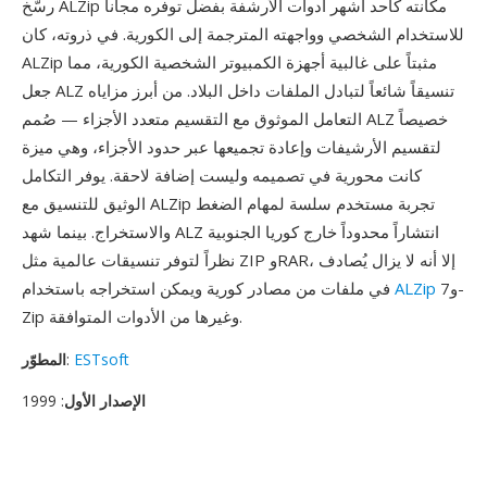
رسّخ ALZip مكانته كأحد أشهر أدوات الأرشفة بفضل توفره مجاناً
للاستخدام الشخصي وواجهته المترجمة إلى الكورية. في ذروته، كان
ALZip مثبتاً على غالبية أجهزة الكمبيوتر الشخصية الكورية، مما
جعل ALZ تنسيقاً شائعاً لتبادل الملفات داخل البلاد. من أبرز مزاياه
التعامل الموثوق مع التقسيم متعدد الأجزاء — صُمم ALZ خصيصاً
لتقسيم الأرشيفات وإعادة تجميعها عبر حدود الأجزاء، وهي ميزة
كانت محورية في تصميمه وليست إضافة لاحقة. يوفر التكامل
الوثيق للتنسيق مع ALZip تجربة مستخدم سلسة لمهام الضغط
والاستخراج. بينما شهد ALZ انتشاراً محدوداً خارج كوريا الجنوبية
نظراً لتوفر تنسيقات عالمية مثل ZIP وRAR، إلا أنه لا يزال يُصادف
و7-
ALZip
في ملفات من مصادر كورية ويمكن استخراجه باستخدام
Zip وغيرها من الأدوات المتوافقة.
ESTsoft
:
المطوّر
الإصدار الأول
: 1999