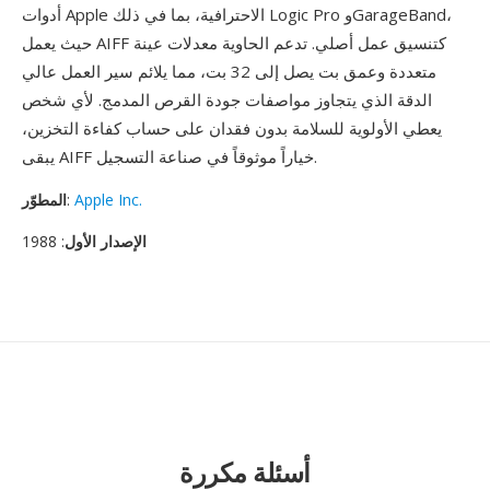
أدوات Apple الاحترافية، بما في ذلك Logic Pro وGarageBand،
حيث يعمل AIFF كتنسيق عمل أصلي. تدعم الحاوية معدلات عينة
متعددة وعمق بت يصل إلى 32 بت، مما يلائم سير العمل عالي
الدقة الذي يتجاوز مواصفات جودة القرص المدمج. لأي شخص
يعطي الأولوية للسلامة بدون فقدان على حساب كفاءة التخزين،
يبقى AIFF خياراً موثوقاً في صناعة التسجيل.
Apple Inc.
:
المطوّر
الإصدار الأول
: 1988
أسئلة مكررة