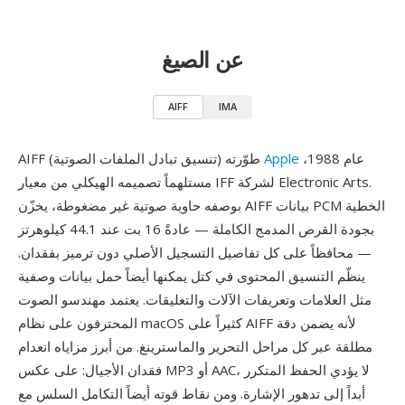
عن الصيغ
AIFF
IMA
عام 1988،
Apple
AIFF (تنسيق تبادل الملفات الصوتية) طوّرته
مستلهماً تصميمه الهيكلي من معيار IFF لشركة Electronic Arts.
بوصفه حاوية صوتية غير مضغوطة، يخزّن AIFF بيانات PCM الخطية
بجودة القرص المدمج الكاملة — عادةً 16 بت عند 44.1 كيلوهرتز
— محافظاً على كل تفاصيل التسجيل الأصلي دون ترميز بفقدان.
ينظّم التنسيق المحتوى في كتل يمكنها أيضاً حمل بيانات وصفية
مثل العلامات وتعريفات الآلات والتعليقات. يعتمد مهندسو الصوت
المحترفون على نظام macOS كثيراً على AIFF لأنه يضمن دقة
مطلقة عبر كل مراحل التحرير والماسترينغ. من أبرز مزاياه انعدام
فقدان الأجيال: على عكس MP3 أو AAC، لا يؤدي الحفظ المتكرر
أبداً إلى تدهور الإشارة. ومن نقاط قوته أيضاً التكامل السلس مع