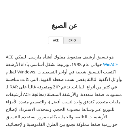
عن الصيغ
ACE
CPIO
ACE هو تنسيق أرشيف مضغوط مملوك أنشأه مارسيل ليمكي
WinACE
حوالي عام 1998، ويرتبط بشكل أساسي بأداة الأرشفة
لنظام Windows. اكتسب التنسيق شعبية في أواخر التسعينيات
وأوائل الألفية الثالثة بفضل نسب ضغطه القوية، التي كانت منافسة
لـ RAR ومتفوقة غالباً على ZIP في كثير من أنواع البيانات. تدعم
أرشيفات ACE مستويات ضغط متعددة، والأرشفة المتصلة (معالجة
ملفات متعددة كتدفق واحد لنسب أفضل)، والتقسيم متعدد الأجزاء
للتوزيع عبر وسائط محدودة الحجم، وسجلات الاسترداد لإصلاح
الأرشيفات التالفة، والحماية بكلمة مرور. يستخدم التنسيق
خوارزمية ضغط مملوكة تجمع بين الطرق القاموسية والإحصائية،