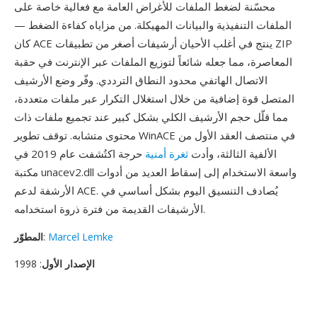
محسّنة لضغط الملفات للأغراض العامة مع فعالية خاصة على
الملفات التنفيذية والبيانات المهيكلة. من مزاياه كفاءة الضغط —
كان ACE ينتج في أغلب الأحيان أرشيفات أصغر من تطبيقات ZIP
المعاصرة، مما جعله شائعاً لتوزيع الملفات عبر الإنترنت في حقبة
الاتصال الهاتفي محدود النطاق الترددي. وفّر وضع الأرشيف
المتصل قوة إضافية من خلال استغلال التكرار عبر ملفات متعددة،
مما قلّل حجم الأرشيف الكلي بشكل كبير عند تجميع ملفات ذات
محتوى متشابه. توقف تطوير WinACE في منتصف العقد الأول من
الألفية الثالثة، وأدت
ثغرة أمنية
حرجة اكتُشفت عام 2019 في
مكتبة unacev2.dll واسعة الاستخدام إلى إسقاط العديد من أدوات
الأرشفة لدعم ACE. يُصادف التنسيق اليوم بشكل أساسي في
الأرشيفات القديمة من فترة ذروة استخدامه.
Marcel Lemke
:
المطوّر
الإصدار الأول
: 1998