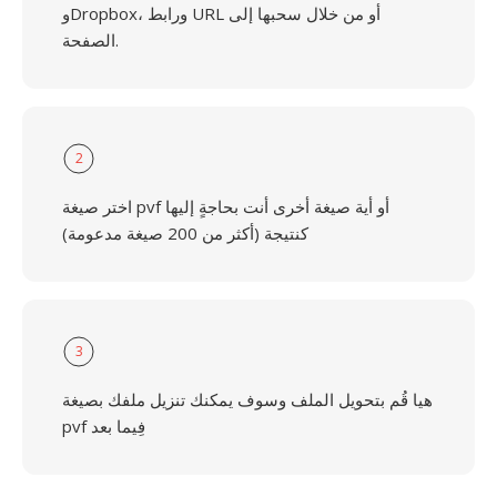
وDropbox، ورابط URL أو من خلال سحبها إلى
الصفحة.
2
اختر صيغة pvf أو أية صيغة أخرى أنت بحاجةٍ إليها
كنتيجة (أكثر من 200 صيغة مدعومة)
3
هيا قُم بتحويل الملف وسوف يمكنك تنزيل ملفك بصيغة
pvf فِيما بعد