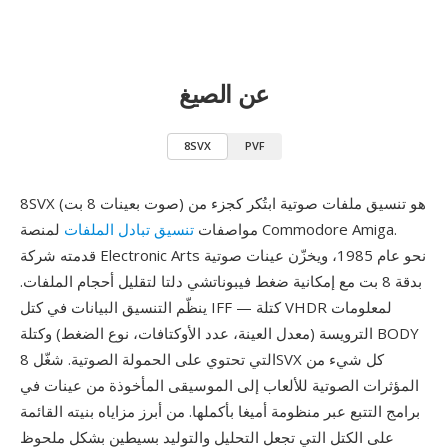
عن الصيغ
8SVX
PVF
8SVX (صوت بعينات 8 بت) هو تنسيق ملفات صوتية ابتُكر كجزء من
مواصفات
تنسيق تبادل الملفات
لمنصة Commodore Amiga.
قدمته شركة Electronic Arts نحو عام 1985، ويخزّن عينات صوتية
بدقة 8 بت مع إمكانية ضغط فيبوناتشي دلتا لتقليل أحجام الملفات.
ينظّم التنسيق البيانات في كتل IFF — كتلة VHDR لمعلومات
الترويسة (معدل العينة، عدد الأوكتافات، نوع الضغط) وكتلة BODY
التي تحتوي على الحمولة الصوتية. شغّل 8SVX كل شيء من
المؤثرات الصوتية للألعاب إلى الموسيقى المأخوذة من عينات في
برامج التتبع عبر منظومة أميغا بأكملها. من أبرز مزاياه بنيته القائمة
على الكتل التي تجعل التحليل والتوليد بسيطين بشكل ملحوظ