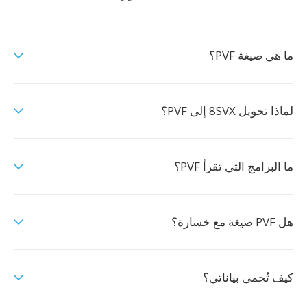
ما هي صيغة PVF؟
لماذا تحويل 8SVX إلى PVF؟
ما البرامج التي تقرأ PVF؟
هل PVF صيغة مع خسارة؟
كيف تُحمى بياناتي؟