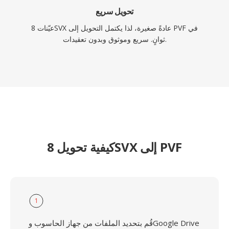
تحويل سريع
عيّنات 8SVX عادةً صغيرة، لذا يكتمل التحويل إلى PVF في
ثوانٍ. سريع وموثوق وبدون تعقيدات.
كيفية تحويل 8SVX إلى PVF
1
قُم بتحديد الملفات من جهاز الحاسوب وGoogle Drive