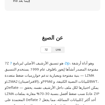
lha فِيما بعد
عن الصيغ
7Z
LHA
، وهو أداة أرشفة
7-Zip
7Z هو تنسيق الأرشيف الأصلي لبرنامج
مفتوحة المصدر أنشأها إيغور بافلوف عام 1999. يستخدم التنسيق
بنية مفتوحة ومعيارية تدعم خوارزميات ضغط متعددة — LZMA
وLZMA2 (الافتراضيتان)، وPPMd للبيانات النصية الكثيفة، وBWT،
وDeflate — يمكن اختيارها لكل ملف داخل الأرشيف نفسه. يحقق
LZMA عادةً نسب ضغط أفضل بنسبة 30-70% مقارنة بملفات ZIP
المعتمدة على Deflate للبيانات المماثلة، مما يجعل 7Z أحد أكثر