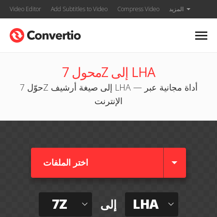
المزيد
Compress Video
Add Subtitles to Video
Video Editor
محول 7Z إلى LHA
حوّل 7Z إلى صيغة أرشيف LHA — أداة مجانية عبر
الإنترنت
اختر الملفات
7Z
LHA
إلى