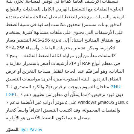
تنسيقات الأرشيف العامة كفاءة في توفير المساحة. تخزّن بنية
الحاوية الملفات مع التسلسل الهرمي الكامل للمجلدات والطوابع
الزمنية والسمات، مع دعم الضغط المتصل (معالجة ملفات متعددة
كتدفق بيانات مستمر) لتحقيق مكاسب إضافية في نسبة الضغط
على الأرشيفات التي تحتوي على ملفات متشابهة كثيرة. يستخدم
التشفير معيار AES-256 مع اشتقاق المفاتيح استناداً إلى تجزئة
SHA-256 التكرارية، ويمكن تشفير محتويات الملفات وأسماء
الملفات معاً. من أبرز مزاياه كثافة الضغط الفائقة — ينتج 7Z
أرشيفات أصغر باستمرار مقارنة بـ ZIP أو RAR في معظم أنواع
البيانات، وهو أمر قيّم عند الحاجة لتقليل مساحة التخزين أو عرض
النطاق الترددي. البنية المفتوحة ميزة أخرى: مواصفات التنسيق
GNU
والكود المصدري لـ 7-Zip متاحان للعموم بموجب ترخيص
، مما يمكّن أي مطور من تطبيق دعم 7Z دون قيود ترخيص.
LGPL
تتوفر أدوات عبر الأنظمة تدعم 7Z على Windows وmacOS وLinux
والمنصات المحمولة، وقد اكتسب التنسيق اعترافاً واسعاً كخيار
مفضل عندما يكون الضغط الأقصى هو الأولوية.
Igor Pavlov
:
المطوّر