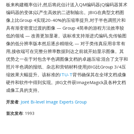
板来构建概率估计,然后将此估计送入QM编码器(Q编码器算术
编码器的变体)以产生高效的二进制输出。JBIG在典型文档图
像上比Group 4实现20-40%的压缩率提升,对于半色调照片和
具有渐变密度过渡的图像 — Group 4简单的游程方法效率较
低的领域 — 改善更加显著。该标准支持渐进式编码,先传输图
像的低分辨率版本然后逐步精细化 — 对于类传真应用非常有
用,接收端可在完整分辨率数据到达之前就开始显示图像。其
优势之一在于对包含半色调图像文档的卓越压缩:混合了文字和
照片半色调的报纸、杂志和营销材料使用JBIG比Group 3/4压
缩效果大幅提升。该标准的
ITU-T
背书确保其在全球文档成像
硬件和软件中得到实现。JBG文件获ImageMagick及各种文档
成像工具的支持。
开发者
:
Joint Bi-level Image Experts Group
首次发布
: 1993