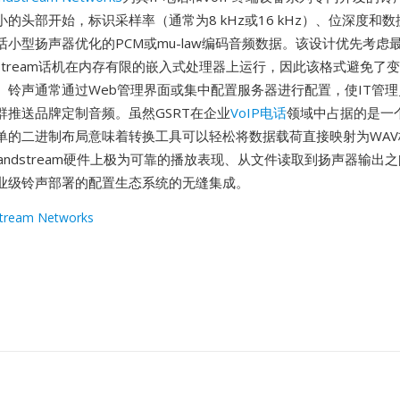
的头部开始，标识采样率（通常为8 kHz或16 kHz）、位深度和
话小型扬声器优化的PCM或mu-law编码音频数据。该设计优先考虑
dstream话机在内存有限的嵌入式处理器上运行，因此该格式避免了
。铃声通常通过Web管理界面或集中配置服务器进行配置，使IT管
群推送品牌定制音频。虽然GSRT在企业
VoIP电话
领域中占据的是一
单的二进制布局意味着转换工具可以轻松将数据载荷直接映射为WAV
andstream硬件上极为可靠的播放表现、从文件读取到扬声器输出
业级铃声部署的配置生态系统的无缝集成。
tream Networks