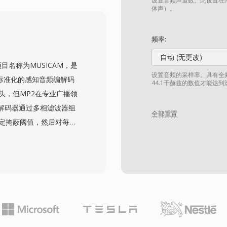
进制布局意味着转换工具
设置音频声道数。此设置在缩
体声）。
。其主要优势包括在
现、从文件读取到扬声器输出
频率:
配置生态系统的无缝集
自动 (无更改)
原始项目名称为MUSICAM，是
设置音频的采样率。具有全频
93年标准化的感知音频编解码
44.1千赫兹的数值才能达
头，但MP2在专业广播领
解码器通过多相滤波器组
全部重置
确定掩蔽阈值，然后对每个
部署对立体声使用192-
器复杂度和更好的抗误码性能下
字电视、DAB数字广播和
格式。编码延迟也更短，这
特性。标准化数十年后，
错误下的优雅降级对无线信
链，以及在欧洲和亚洲广