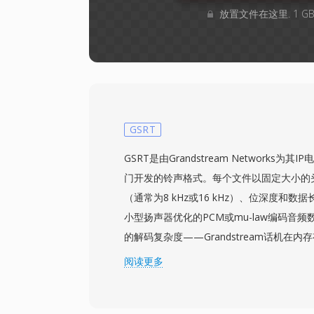
放置文件在这里. 1 
GSRT
GSRT是由Grandstream Networks为
门开发的铃声格式。每个文件以固定大小的
（通常为8 kHz或16 kHz）、位深度和
小型扬声器优化的PCM或mu-law编码音
的解码复杂度——Grandstream话机在
行，因此该格式避免了变换阶段或复杂的比
阅读更多
Web管理界面或集中配置服务器进行配置，
整个电话机群推送品牌定制音频。虽然GSRT