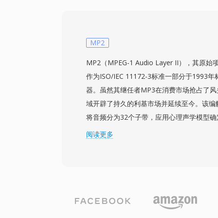
据的是一个较窄的细分市场，但其简单的二
可以轻松将数据载荷直接映射为WAV格式
Grandstream硬件上极为可靠的播放表
之间几乎零延迟，以及与企业级铃声部署的
MP2
成。
MP2（MPEG-1 Audio Layer II），其
作为ISO/IEC 11172-3标准一部分于19
器。虽然其继任者MP3在消费市场抢占了风
域开辟了持久的利基市场并延续至今。该编
将音频分为32个子带，应用心理声学模型
子带进行量化和Huffman编码。典型的广播
阅读更多
384 kbps，在比Layer III更低的编码
实现透明音质。这些特性解释了为何DVB数
HDV摄像机标准都将MP2列为强制或优先
对唇音同步至关重要的直播来说是一项重要
三大优势使MP2持续保持相关性：在传输
号至关重要，极低的编码延迟适合实时广播