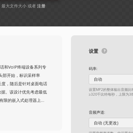
GB 最大文件大小 或者
注册
设置
其IP电话和VoIP终端设备系列专
码率:
头部开始，标识采样率
自动
数据长度，随后是针对桌面电话
设置MP2的整体输出音频比
频数据。该设计优先考虑最低
≥320千比特每秒，上限为3
内存有限的嵌入式处理器上运
特流解析。铃声通常通过
音频声道:
使IT管理员可以一次性向
自动 (无更改)
在企业VoIP电话领域中占