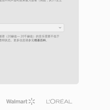
混不同声道时效果最为显著（例如，从5.1至立
谱（20赫兹— 20千赫兹）的音乐需要不低于
到透明状态。更多信息请参见
维基百科
。