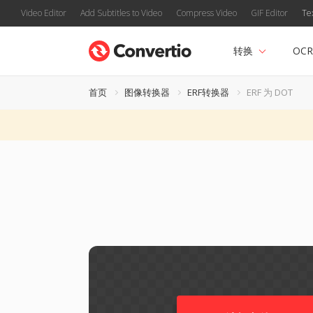
Video Editor
Add Subtitles to Video
Compress Video
GIF Editor
Te
转换
OCR
首页
图像转换器
ERF转换器
ERF 为 DOT