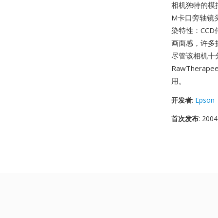
相机独特的模拟
M卡口旁轴镜
染特性：CC
画面感，许多
尽管该相机十分
RawTher
用。
开发者
:
Epson
首次发布
: 2004