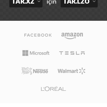
TAR.XZ
TAR.LZO
için