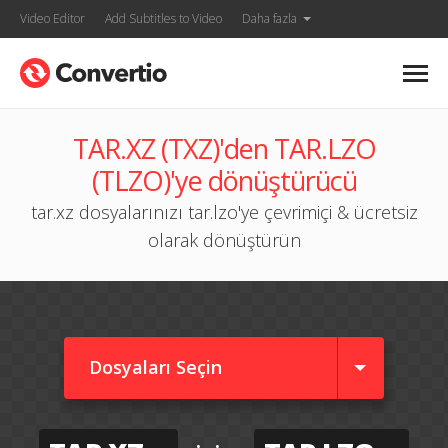
Video Editor
Add Subtitles to Video
Daha fazla
TAR.XZ (TXZ)'den TAR.LZO
(TLZO)'ye dönüştürücü
tar.xz dosyalarınızı tar.lzo'ye çevrimiçi & ücretsiz
olarak dönüştürün
Dosyaları Seçin