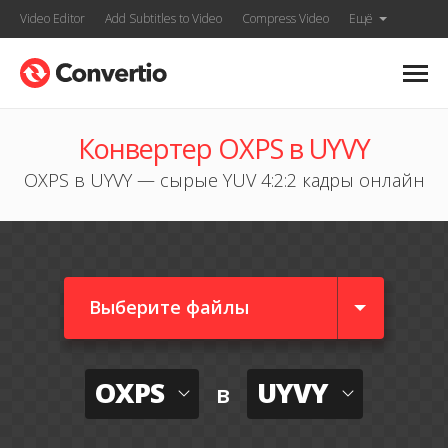
Video Editor
Add Subtitles to Video
Compress Video
Ещё
Конвертер OXPS в UYVY
OXPS в UYVY — сырые YUV 4:2:2 кадры онлайн
Выберите файлы
OXPS
UYVY
в