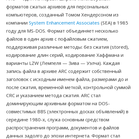
форматов сжатых архивов для персональных
компьютеров, созданный Томом Хендерсоном из
компании
System Enhancement Associates
(SEA) в 1985
году для MS-DOS. Формат объединяет несколько
файлов в один архив с пофайловым сжатием,
поддерживая различные методы: без сжатия (stored),
кодирование длин серий, кодирование Хаффмана и
варианты LZW (Лемпеля — Зива — Уэлча). Каждая
запись файла в архиве ARC содержит собственный
заголовок с исходным именем файла, размерами до и
после сжатия, временной меткой, контрольной суммой
CRC и указанием метода сжатия. ARC стал
доминирующим архивным форматом на DOS-
совместимых BBS (электронных досках объявлений) в
середине 1980-х, служа основным средством
распространения программ, документов и файлов
данных задолго до эпохи интернета. Формат стал