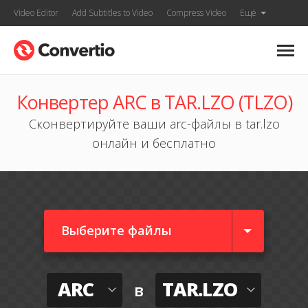
Video Editor
Add Subtitles to Video
Compress Video
Ещё
Конвертер ARC в TAR.LZO (TLZO)
Сконвертируйте ваши arc-файлы в tar.lzo
онлайн и бесплатно
Выберите файлы
ARC
TAR.LZO
в