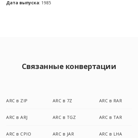
Дата выпуска
: 1985
Связанные конвертации
ARC в ZIP
ARC в 7Z
ARC в RAR
ARC в ARJ
ARC в TGZ
ARC в TAR
ARC в CPIO
ARC в JAR
ARC в LHA