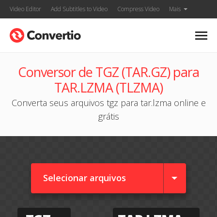
Video Editor
Add Subtitles to Video
Compress Video
Mais
Conversor de TGZ (TAR.GZ) para
TAR.LZMA (TLZMA)
Converta seus arquivos tgz para tar.lzma online e
grátis
Selecionar arquivos