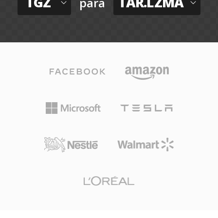
TGZ
TAR.LZMA
para