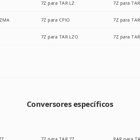
7Z para TAR.LZ
7Z para TA
LZMA
7Z para CPIO
7Z para TAR
7Z para TAR.LZO
7Z para TA
Conversores específicos
7Z
7Z para TAR.7Z
RAR para T