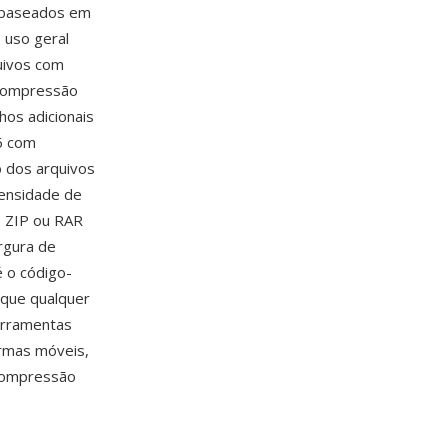
P baseados em
 uso geral
uivos com
 compressão
hos adicionais
6 com
o dos arquivos
ensidade de
 ZIP ou RAR
rgura de
é o código-
 que qualquer
erramentas
ormas móveis,
 compressão