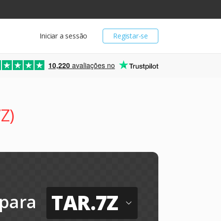
Iniciar a sessão
Registar-se
10,220
avaliações no
Z)
TAR.7Z
para