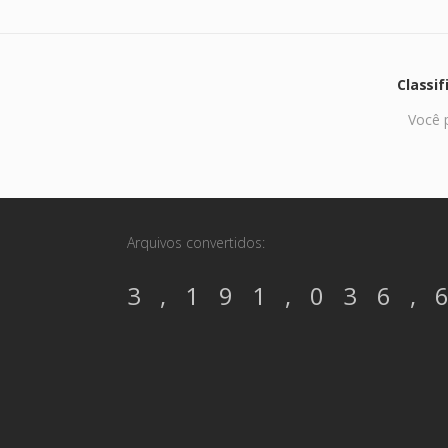
Classif
Você p
Arquivos convertidos:
3,191,036,