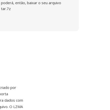
poderá, então, baixar o seu arquivo
tar.7z
criado por
porta
ara dados com
quivo. O LZMA