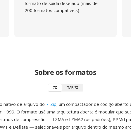
formato de saída desejado (mais de
200 formatos compatíveis)
Sobre os formatos
7Z
TAR.7Z
o nativo de arquivo do
7-Zip
, um compactador de código aberto 
m 1999. O formato usá uma arquitetura aberta é modular que su
goritmos de compressão — LZMA e LZMA2 (os padrões), PPMd p
 BWT e Deflate — selecionaveis por arquivo dentro do mesmo ar