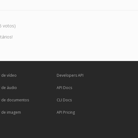
6 votos)
tários!
 de vídeo
Developers API
 de áudio
API Docs
r de documentos
CLI Docs
r de imagem
API Pricing