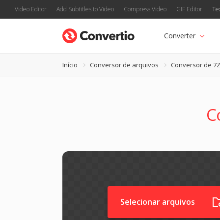
Video Editor
Add Subtitles to Video
Compress Video
GIF Editor
Te
Converter
Início
Conversor de arquivos
Conversor de 7
C
Selecionar arquivos