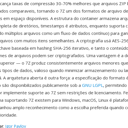
alcança taxas de compressão 30-70% melhores que arquivos ZI
ados comparaveis, tornando o 7Z um dos formatos de arquivo de
es em espaço disponíveis. A estrutura do container armazena arq
mpleta de diretórios, timestamps é atributos, enquanto suporta
ndo múltiplos arquivos como um fluxo de dados contínuo) para gan
quivos com muitos itens semelhantes. A criptografia usá AES-25
chave baseada em hashing SHA-256 iterativo, e tanto o conteúd
mes de arquivos podem ser criptografados. Uma vantagem é a d
uperior — o 7Z produz consistentemente arquivos menores que
s tipos de dados, valioso quando minimizar armazenamento ou la
. A arquitetura aberta é outra força: a especificação do formato 
p são disponibilizados publicamente sob a
GNU LGPL
, permitindo
r implemente suporte ao 7Z sem restrições de licenciamento. F
ma suportando 7Z existem para Windows, macOS, Linux é plataf
ganhou amplo reconhecimento como a escolha preferida quando
ioridade.
or
:
Igor Pavlov