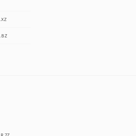
R
.XZ
R.BZ
AR.7Z