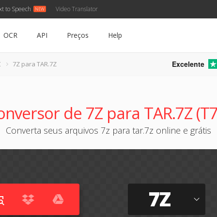
xt to Speech
Video Translator
OCR
API
Preços
Help
Excelente
Z
7Z para TAR.7Z
onversor de 7Z para TAR.7Z (T7
Converta seus arquivos 7z para tar.7z online e grátis
7Z