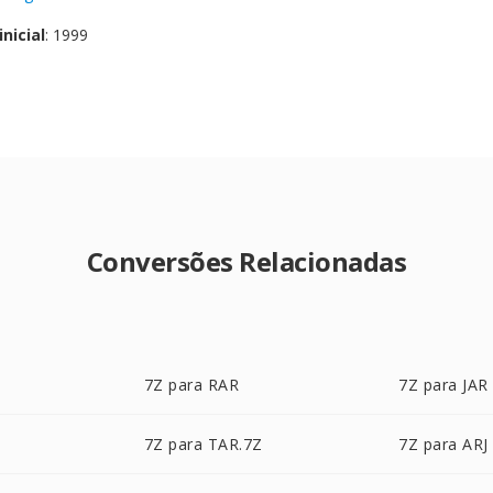
nicial
: 1999
Conversões Relacionadas
7Z para RAR
7Z para JAR
7Z para TAR.7Z
7Z para ARJ