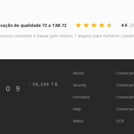
4.6
(2
icação de qualidade 7Z a TAR.7Z
recisa converter e baixar pelo menos 1 arquivo para fornecer comen
About
Conversor
58,299 TB
Security
Conversor
609
Formatos
Converso
Help
Converso
Status
OCR