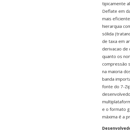
tipicamente 
Deflate em d
mais eficient
hierarquia co
sólida (trata
de taxa em ar
derivacao de 
quanto os no
compressão s
na maioria do
banda importá
fonte do 7-Zi
desenvolvedo
multiplatafor
e o formato 
máxima é a pr
Desenvolved