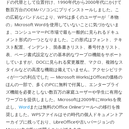
ドの代替として位置付け、1990年代から2000年代にかけて
数百万台のOEMパソコンにプリインストールしました。こ
の広範なバンドルにより、WPSは多くのユーザーが「本物
の」Microsoft Wordを使用していないことに気づかないま
ま、コンシューマーPC市場で最も一般的に見られるドキュ
メント形式の一つとなりました。この形式はフォント、テキ
スト配置、インデント、箇条書きリスト、番号付きリスト、
表、ページ書式設定などの基本的なワープロ機能をサポート
していますが、DOCに見られる変更履歴、マクロ、複雑なス
タイルなどの高度な機能は備えていません。アクセシビリテ
ィが一つの利点でした — Microsoft WorksはOfficeの価格の
ほんの一部で、多くのPCに無料で付属し、エンタープライ
ズ機能を必要としない数百万の家庭ユーザーや学生に有用な
ワープロを提供しました。Microsoftは2009年にWorksを廃
止し、
Word
または無料のOffice Onlineツールへの移行を推
奨しました。WPSファイルはその時代の個人ドキュメントア
ーカイブに残っており、LibreOfficeや古いバージョンの