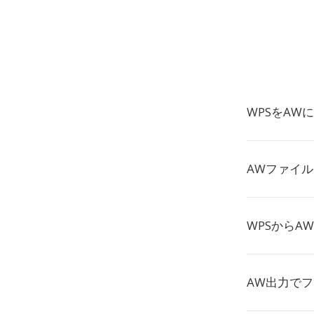
WPSをAW
AWファイ
WPSからA
AW出力で