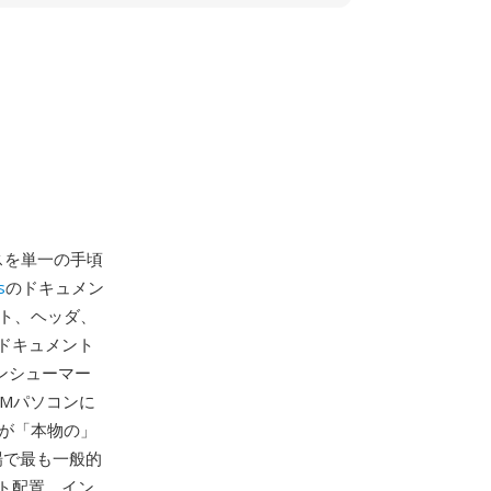
スを単一の手頃
s
のドキュメン
ト、ヘッダ、
ドキュメント
のコンシューマー
EMパソコンに
が「本物の」
市場で最も一般的
ト配置、イン