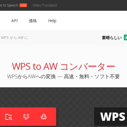
xt to Speech
Video Translator
API
価格
Help
素晴らしい
WPS から AW に
WPS to AW コンバーター
WPSからAWへの変換 — 高速・無料・ソフト不要
WPS