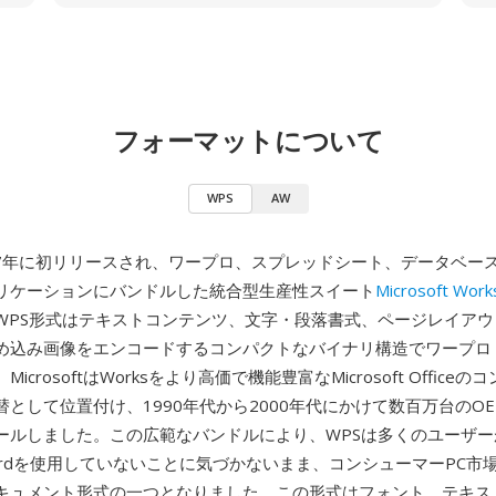
フォーマットについて
WPS
AW
987年に初リリースされ、ワープロ、スプレッドシート、データベー
リケーションにバンドルした統合型生産性スイート
Microsoft Work
WPS形式はテキストコンテンツ、文字・段落書式、ページレイアウ
め込み画像をエンコードするコンパクトなバイナリ構造でワープロ
icrosoftはWorksをより高価で機能豊富なMicrosoft Office
替として位置付け、1990年代から2000年代にかけて数百万台のO
ールしました。この広範なバンドルにより、WPSは多くのユーザー
ft Wordを使用していないことに気づかないまま、コンシューマーPC
キュメント形式の一つとなりました。この形式はフォント、テキス