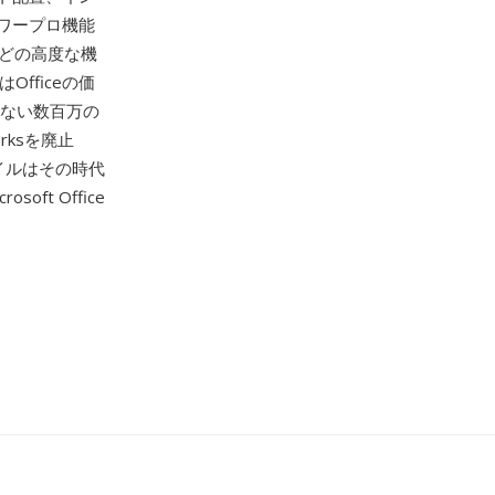
ワープロ機能
どの高度な機
Officeの価
しない数百万の
rksを廃止
ァイルはその時代
ft Office