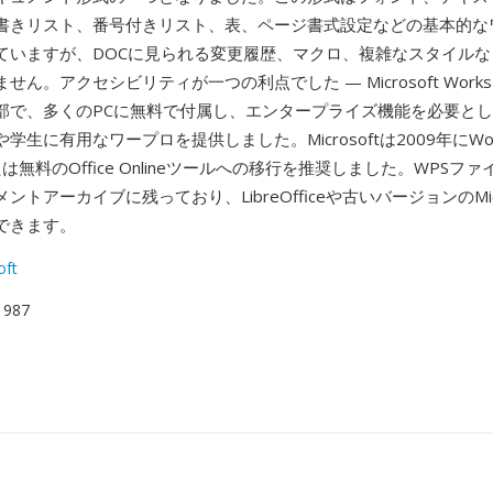
書きリスト、番号付きリスト、表、ページ書式設定などの基本的な
ていますが、DOCに見られる変更履歴、マクロ、複雑なスタイルな
ん。アクセシビリティが一つの利点でした — Microsoft Worksは
部で、多くのPCに無料で付属し、エンタープライズ機能を必要と
学生に有用なワープロを提供しました。Microsoftは2009年にWo
は無料のOffice Onlineツールへの移行を推奨しました。WPSフ
トアーカイブに残っており、LibreOfficeや古いバージョンのMicroso
できます。
oft
 1987