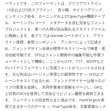
ーマットです。このフォーマットは、グリフアウトライン
（3次および2次スプライン）、送り幅、サイドベアリング、
ヒンティング命令、カーニングおよびOpenType機能テーブ
ル、ネーミングレコード、メタデータを含む完全なフォント
プロジェクトを、単一の人間が読み取れるテキストファイル
に格納します。各グリフはUnicodeコードポイント、アウト
ライン座標、参照コンポジット、アンカーによって記述さ
れ、フォントデザイン全体が標準テキストツールで検査・差
分比較可能です。SFDはフォント開発中の編集可能な作業フ
ォーマットとして機能し、ここからOTF、TTF、WOFFなど
のバイナリフォーマットに完成フォントがコンパイルされま
す。主な利点はバージョン管理との親和性です — SFDはプ
レーンテキストであるため、フォントデザイナーは個々のグ
リフの変更を追跡し、共同作業者の貢献をマージし、Gitな
ど任意のVCSを使用して完全なリビジョン履歴を維持できま
す。フォーマットの完全性もまた強みです。FontForgeが表
現できるすべてのデータ — TrueType命令、文脈置換ルック