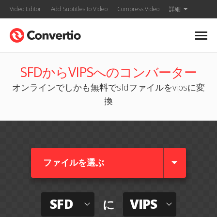
Video Editor
Add Subtitles to Video
Compress Video
詳細
SFDからVIPSへのコンバーター
オンラインでしかも無料でsfdファイルをvipsに変
換
ファイルを選ぶ
SFD
VIPS
に