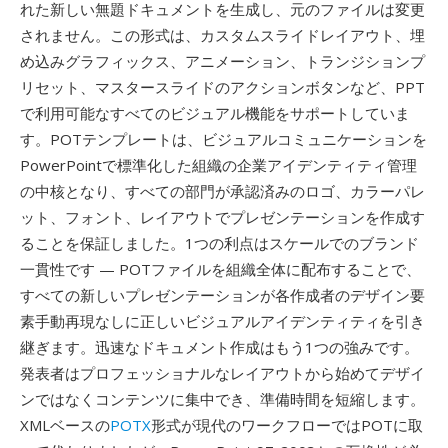
れた新しい無題ドキュメントを生成し、元のファイルは変更
されません。この形式は、カスタムスライドレイアウト、埋
め込みグラフィックス、アニメーション、トランジションプ
リセット、マスタースライドのアクションボタンなど、PPT
で利用可能なすべてのビジュアル機能をサポートしていま
す。POTテンプレートは、ビジュアルコミュニケーションを
PowerPointで標準化した組織の企業アイデンティティ管理
の中核となり、すべての部門が承認済みのロゴ、カラーパレ
ット、フォント、レイアウトでプレゼンテーションを作成す
ることを保証しました。1つの利点はスケールでのブランド
一貫性です — POTファイルを組織全体に配布することで、
すべての新しいプレゼンテーションが各作成者のデザイン要
素手動再現なしに正しいビジュアルアイデンティティを引き
継ぎます。迅速なドキュメント作成はもう1つの強みです。
発表者はプロフェッショナルなレイアウトから始めてデザイ
ンではなくコンテンツに集中でき、準備時間を短縮します。
XMLベースの
POTX
形式が現代のワークフローではPOTに取