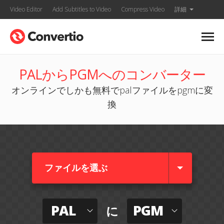
Video Editor
Add Subtitles to Video
Compress Video
詳細
PALからPGMへのコンバーター
オンラインでしかも無料でpalファイルをpgmに変
換
ファイルを選ぶ
PAL
PGM
に