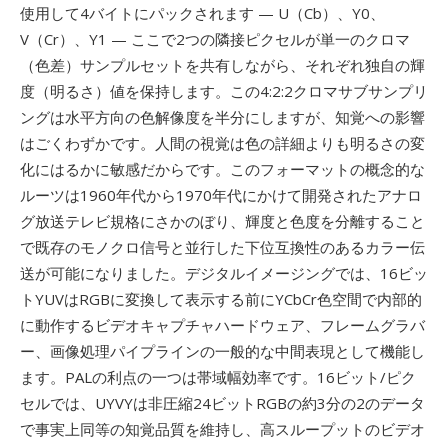
使用して4バイトにパックされます — U（Cb）、Y0、
V（Cr）、Y1 — ここで2つの隣接ピクセルが単一のクロマ
（色差）サンプルセットを共有しながら、それぞれ独自の輝
度（明るさ）値を保持します。この4:2:2クロマサブサンプリ
ングは水平方向の色解像度を半分にしますが、知覚への影響
はごくわずかです。人間の視覚は色の詳細よりも明るさの変
化にはるかに敏感だからです。このフォーマットの概念的な
ルーツは1960年代から1970年代にかけて開発されたアナロ
グ放送テレビ規格にさかのぼり、輝度と色度を分離すること
で既存のモノクロ信号と並行した下位互換性のあるカラー伝
送が可能になりました。デジタルイメージングでは、16ビッ
トYUVはRGBに変換して表示する前にYCbCr色空間で内部的
に動作するビデオキャプチャハードウェア、フレームグラバ
ー、画像処理パイプラインの一般的な中間表現として機能し
ます。PALの利点の一つは帯域幅効率です。16ビット/ピク
セルでは、UYVYは非圧縮24ビットRGBの約3分の2のデータ
で事実上同等の知覚品質を維持し、高スループットのビデオ