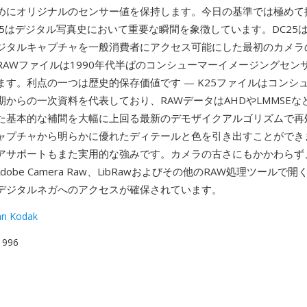
めにオリジナルのセンサー値を保持します。今日の基準では極めて
25はデジタル写真史において重要な瞬間を象徴しています。DC25は
ジタルキャプチャを一般消費者にアクセス可能にした最初のカメラ
RAWファイルは1990年代半ばのコンシューマーイメージングセン
ます。利点の一つは歴史的保存価値です — K25ファイルはコンシ
からの一次資料を代表しており、RAWデータはAHDやLMMSEなど
た基本的な補間を大幅に上回る最新のデモザイクアルゴリズムで再
ャプチャから明らかに優れたディテールと色を引き出すことができ
アサポートもまた実用的な強みです。カメラの古さにもかかわらず、
dobe Camera Raw、LibRawおよびその他のRAW処理ツールで
デジタルネガへのアクセスが確保されています。
an Kodak
 1996