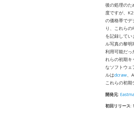
後の処理のた
度ですが、K
の価格帯でデ
り、これらの
を記録してい
ル写真の黎明期
利用可能だっ
れらの初期キ
なソフトウェ
ルは
dcraw
、A
これらの初期
開発元
:
Eastm
初回リリース
: