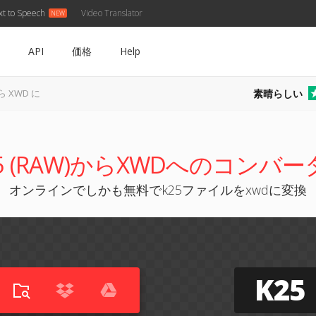
xt to Speech
Video Translator
API
価格
Help
素晴らしい
ら XWD に
25 (RAW)からXWDへのコンバー
オンラインでしかも無料でk25ファイルをxwdに変換
K25