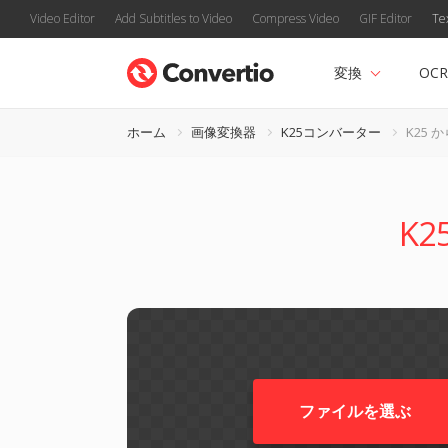
Video Editor
Add Subtitles to Video
Compress Video
GIF Editor
Te
変換
OCR
ホーム
画像変換器
K25コンバーター
K25 か
K
ファイルを選ぶ