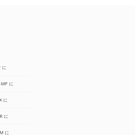
F に
BMP に
X に
R に
PM に