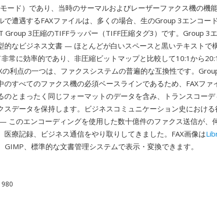
インモード）であり、当時のサーマルおよびレーザーファクス機の機
で遭遇するFAXファイルは、多くの場合、生のGroup 3エンコー
T Group 3圧縮のTIFFラッパー（TIFF圧縮タグ3）です。Group
型的なビジネス文書 — ほとんどが白いスペースと黒いテキストで
て非常に効率的であり、非圧縮ビットマップと比較して10:1から20
Xの利点の一つは、ファクスシステムの普遍的な互換性です。Group
中のすべてのファクス機の必須ベースラインであるため、FAXファ
るのとまったく同じフォーマットのデータを含み、トランスコーデ
クスデータを保持します。ビジネスコミュニケーション史における
 — このエンコーディングを使用した数十億件のファクス送信が、
、医療記録、ビジネス通信をやり取りしてきました。FAX画像は
Lib
gick、GIMP、標準的な文書管理システムで表示・変換できます。
 1980