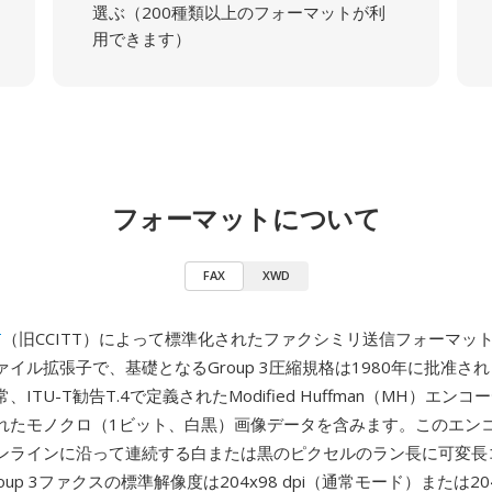
選ぶ（200種類以上のフォーマットが利
用できます）
フォーマットについて
FAX
XWD
T
（旧CCITT）によって標準化されたファクシミリ送信フォーマッ
イル拡張子で、基礎となるGroup 3圧縮規格は1980年に批准され
ITU-T勧告T.4で定義されたModified Huffman（MH）エン
れたモノクロ（1ビット、白黒）画像データを含みます。このエン
ンラインに沿って連続する白または黒のピクセルのラン長に可変長
up 3ファクスの標準解像度は204x98 dpi（通常モード）または204