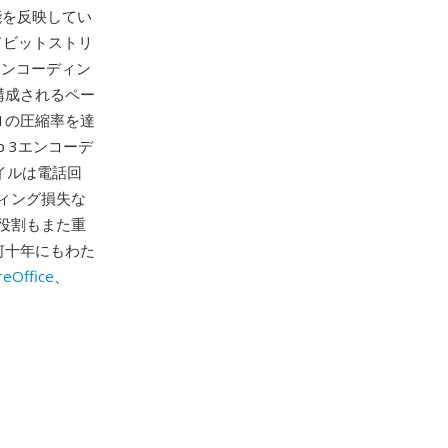
能を反映してい
ドビットストリ
 3エンコーディン
構成されるペー
:1の圧縮率を達
 3エンコーデ
イルは電話回
ィング損失な
役割もまた重
何十年にもわた
reOffice
、