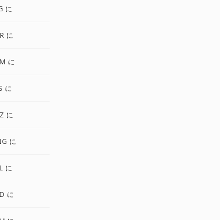
G に
R に
PM に
S に
Z に
NG に
L に
D に