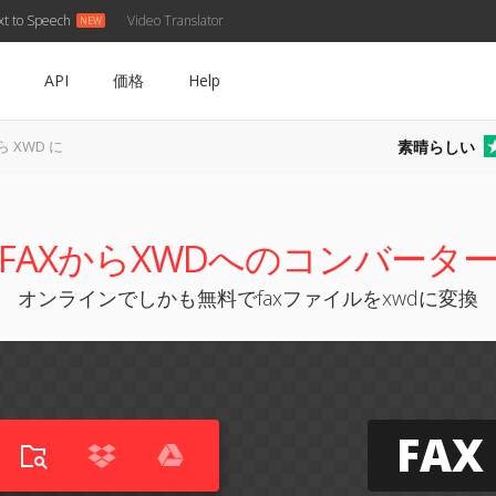
xt to Speech
Video Translator
API
価格
Help
素晴らしい
ら XWD に
FAXからXWDへのコンバータ
オンラインでしかも無料でfaxファイルをxwdに変換
FAX