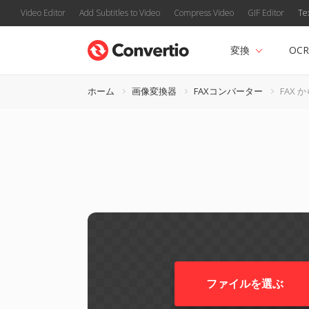
Video Editor
Add Subtitles to Video
Compress Video
GIF Editor
Te
変換
OCR
ホーム
画像変換器
FAXコンバーター
FAX か
ファイルを選ぶ