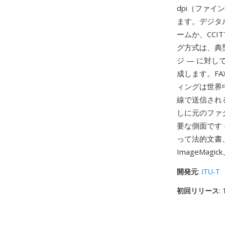
dpi（ファ
ます。デジタル
ームか、CCIT
グ方式は、典
ジ — に対し
成します。FA
ィングは世界
線で送信され
しに元のファ
要な側面です
って法的文書
ImageMa
開発元
:
ITU-T
初回リリース
: