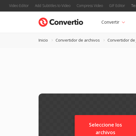
Video Editor
Add Subtitles to Video
Compress Video
GIF Editor
Te
Convertir
Inicio
Convertidor de archivos
Convertidor de
Seleccione los
archivos