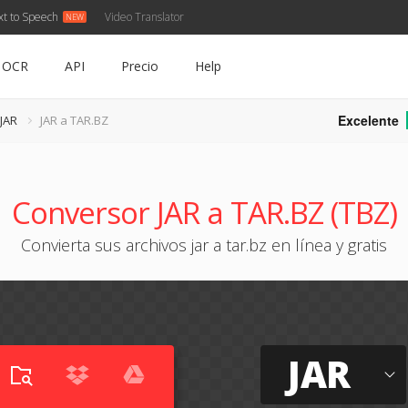
xt to Speech
Video Translator
OCR
API
Precio
Help
Excelente
 JAR
JAR a TAR.BZ
Conversor JAR a TAR.BZ (TBZ)
Convierta sus archivos jar a tar.bz en línea y gratis
JAR