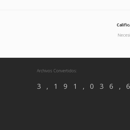
Califi
Necesi
Archivos Convertidos:
3,191,036,