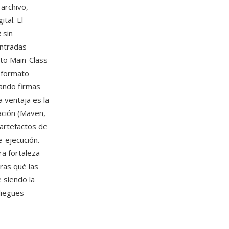
 archivo,
tal. El
 sin
entradas
uto Main-Class
l formato
tando firmas
a ventaja es la
ación (Maven,
 artefactos de
e-ejecución.
a fortaleza
tras qué las
 siendo la
liegues