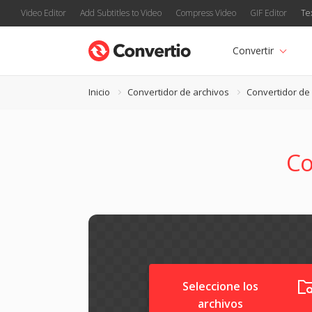
Video Editor
Add Subtitles to Video
Compress Video
GIF Editor
Te
Convertir
Inicio
Convertidor de archivos
Convertidor de
Co
Seleccione los
archivos