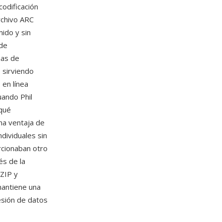
codificación
rchivo ARC
ido y sin
 de
mas de
 sirviendo
 en línea
uando Phil
 qué
na ventaja de
dividuales sin
rcionaban otro
és de la
ZIP y
mantiene una
esión de datos