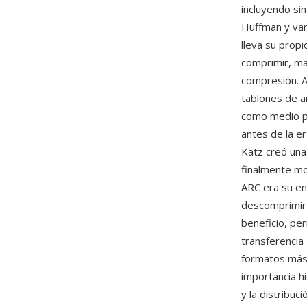
incluyendo sin
Huffman y var
lleva su prop
comprimir, ma
compresión. A
tablones de a
como medio pr
antes de la er
Katz creó una
finalmente mo
ARC era su en
descomprimir 
beneficio, per
transferencia
formatos más 
importancia h
y la distribuci