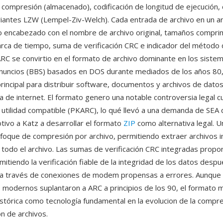
 compresión (almacenado), codificación de longitud de ejecución, 
iantes LZW (Lempel-Ziv-Welch). Cada entrada de archivo en un a
io encabezado con el nombre de archivo original, tamaños comprim
rca de tiempo, suma de verificación CRC e indicador del método
RC se convirtio en el formato de archivo dominante en los siste
nuncios (BBS) basados en DOS durante mediados de los años 80,
incipal para distribuir software, documentos y archivos de datos
a de internet. El formato genero una notable controversia legal c
 utilidad compatible (PKARC), lo qué llevó a una demanda de SEA
tivo a Katz a desarrollar el formato
ZIP
como alternativa legal. U
foque de compresión por archivo, permitiendo extraer archivos in
todo el archivo. Las sumas de verificación CRC integradas propo
mitiendo la verificación fiable de la integridad de los datos despu
 a través de conexiones de modem propensas a errores. Aunque 
modernos suplantaron a ARC a principios de los 90, el formato 
istórica como tecnología fundamental en la evolucion de la compr
ón de archivos.