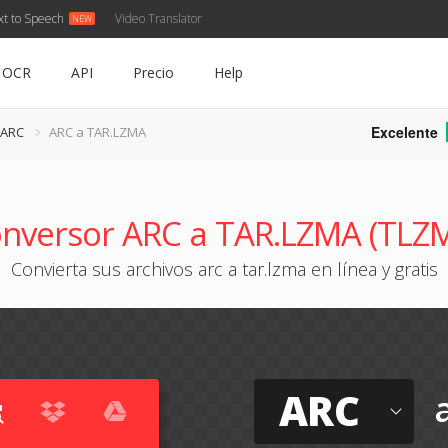
xt to Speech
Video Translator
OCR
API
Precio
Help
Excelente
 ARC
ARC a TAR.LZMA
nversor ARC a TAR.LZMA (TLZ
Convierta sus archivos arc a tar.lzma en línea y gratis
ARC