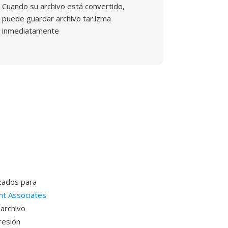
Cuando su archivo está convertido,
puede guardar archivo tar.lzma
inmediatamente
zados para
t Associates
 archivo
resión