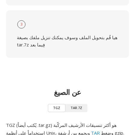
3
هيا قُم بتحويل الملف وسوف يمكنك تنزيل ملفك بصيغة
tar.7z فِيما بعد
عن الصيغ
TGZ
TAR.7Z
TGZ (يُكتب أيضاً .tar.gz) هو أكثر تنسيقات الأرشيف المركّبة
وضغط gzip.
TAR
استخداماً على أنظمة Unix، ويجمع بين أرشفة