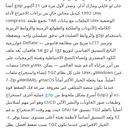
أنشأ gzip جان لو غايلي ومارك أدلر، وصدر لأول مرة في 31 أكتوبر
1992 كبديل مجاني خالٍ من براءات الاختراع لأداة Unix
compress. تجمع طبقة TAR الملفات مع بيانات Unix الوصفية
الكاملة (الأذونات والملكية والطوابع الزمنية والروابط الرمزية
والروابط الصلبة) في تدفق تسلسلي واحد، ويضغطه gzip باستخدام
خوارزمية Deflate — مزيج من مطابقة قاموس LZ77 وترميز
هافمان. يُعد ملف .tar.gz أو .tgz الناتج التنسيق القياسي لتوزيع
الكود المصدري وإنشاء النسخ الاحتياطية وتعبئة البرمجيات على
منصات Linux وUnix. من أبرز مزاياه الدعم شبه العالمي — يمكن
إنشاء واستخراج ملفات TGZ على كل نظام Unix، وWindows (عبر
7-Zip وWinRAR)، وmacOS أصلياً، مما يجعله الخيار الأكثر أماناً
عندما تكون منصة المتلقي غير معروفة. سرعة فك الضغط قوة
أسرع بشكل ملحوظ من bzip2 أو xz،
gzip
عملية أخرى: استخراج
وهو أمر مهم لسلاسل CI/CD وطبقات صور الحاويات والنشر الآلي
حيث يهم وقت الاستخراج. يدعم GNU tar تنسيق TGZ أصلياً بالعلم
-z، ويُعد التنسيق أساساً لأنظمة تعبئة أعلى مستوى. بينما يوفر XZ
نسب ضغط أفضل، يظل TGZ الخيار الافتراضي عندما تكون