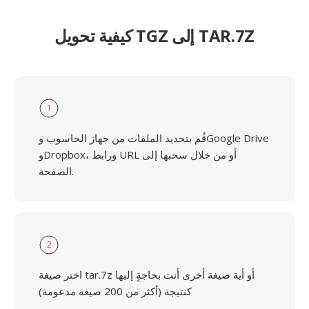
كيفية تحويل TGZ إلى TAR.7Z
1
قُم بتحديد الملفات من جهاز الحاسوب وGoogle Drive
وDropbox، ورابط URL أو من خلال سحبها إلى
الصفحة.
2
اختر صيغة tar.7z أو أية صيغة أخرى أنت بحاجةٍ إليها
كنتيجة (أكثر من 200 صيغة مدعومة)