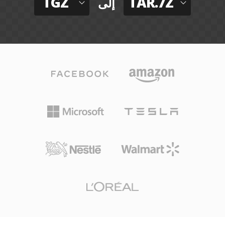
TGZ
TAR.7Z
إلى