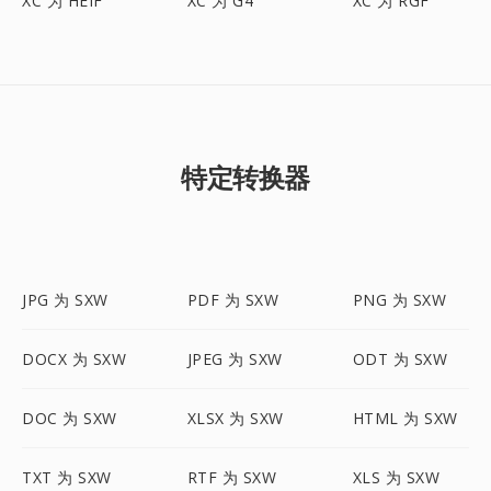
XC 为 HEIF
XC 为 G4
XC 为 RGF
特定转换器
JPG 为 SXW
PDF 为 SXW
PNG 为 SXW
DOCX 为 SXW
JPEG 为 SXW
ODT 为 SXW
DOC 为 SXW
XLSX 为 SXW
HTML 为 SXW
TXT 为 SXW
RTF 为 SXW
XLS 为 SXW