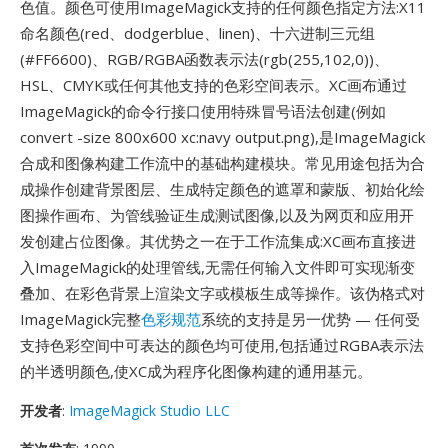
色值。颜色可使用ImageMagick支持的任何颜色指定方法:X11
命名颜色(red、dodgerblue、linen)、十六进制三元组
(#FF6600)、RGB/RGBA函数表示法(rgb(255,102,0))、
HSL、CMYK或任何其他支持的色彩空间表示。XC画布通过
ImageMagick的命令行接口使用特殊冒号语法创建(例如
convert -size 800x600 xc:navy output.png),是ImageMagick
合成和图像构建工作流中的基础构建模块。常见用途包括为合
成操作创建背景图层、生成特定颜色的遮罩和蒙版、初始化绘
图操作画布、为管线验证生成测试图像,以及为网页和应用开
发创建占位图像。其优势之一在于工作流集成:XC画布直接进
入ImageMagick的处理管线,无需任何输入文件即可实现渐变
叠加、在彩色背景上渲染文字或模板生成等操作。该伪格式对
ImageMagick完整
色彩规范
系统的支持是另一优势 — 任何受
支持色彩空间中可表达的颜色均可使用,包括通过RGBA表示法
的半透明颜色,使XC成为程序化图像构建的通用基元。
开发者
:
ImageMagick Studio LLC