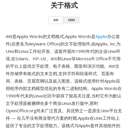
关于格式
AW
XBM
AW是Applix Words的文档格式,Applix Words是
Applix
办公套
件(后更名为Anyware Office)的文字处理组件,由Applix, Inc.为
Unix和Linux工作站开发。该套件面向1990年代的企业Unix环
境,在Solaris、HP-UX、AIX和Linux等Microsoft Office不可用
的平台上提供文字处理、电子表格、图形和演示功能。AW文
件存储带有格式的文本文档,支持字符和段落样式、页面布
局、表格、页眉页脚以及嵌入图形。该格式使用针对Applix应
用程序内部文档模型优化的专有二进制结构。Applix Words在
1990年代末的Linux社区中获得了较高关注度,当时它作为默认
文字处理器被捆绑在多个商业Linux发行版中,那时
OpenOffice.org尚未广泛普及。其优势之一是原生Unix平台支
持 — 在几乎没有商业替代方案的时期,Applix在Unix工作站上
提供了专业的文字处理能力。该格式与Applix套件其他组件的