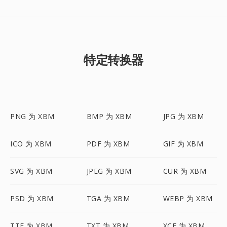
特定转换器
PNG 为 XBM
BMP 为 XBM
JPG 为 XBM
ICO 为 XBM
PDF 为 XBM
GIF 为 XBM
SVG 为 XBM
JPEG 为 XBM
CUR 为 XBM
PSD 为 XBM
TGA 为 XBM
WEBP 为 XBM
TTF 为 XBM
TXT 为 XBM
XCF 为 XBM