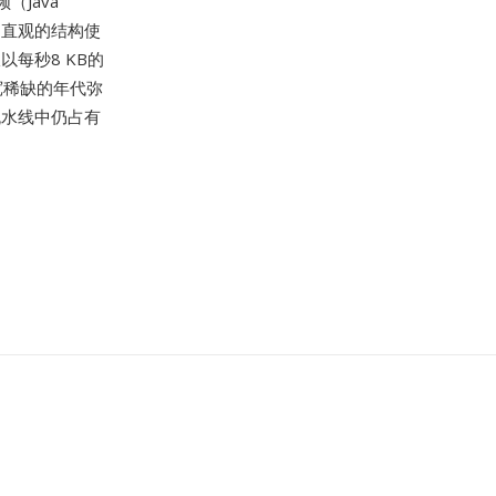
（Java
和直观的结构使
每秒8 KB的
宽稀缺的年代弥
流水线中仍占有