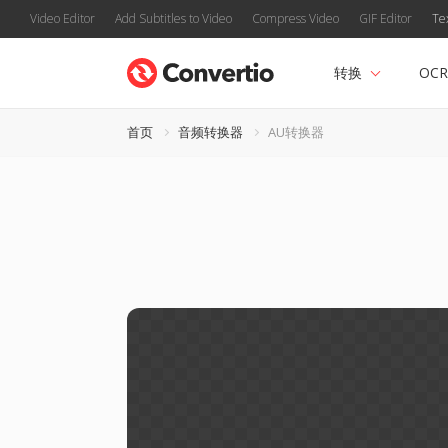
Video Editor
Add Subtitles to Video
Compress Video
GIF Editor
Te
转换
OCR
首页
音频转换器
AU转换器