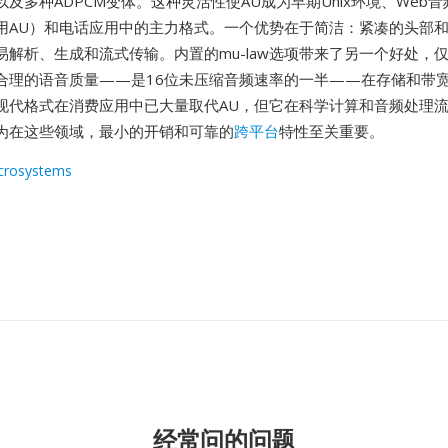
及多种ADPCM变体。这种灵活性使AU成为早期Unix环境、Web音频
默认使用AU）和电话应用中的主力格式。一个优势在于简洁：紧凑的头部
解析、生成和流式传输。内置的mu-law选项带来了另一个好处，仅以
合理的语音质量——是16位未压缩音频速率的一半——在存储和带
现代格式在消费应用中已大量取代AU，但它在科学计算和音频处理
为在这些领域，最小的开销和可靠的
跨平台
特性至关重要。
crosystems
经常问的问题