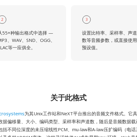
2
3
从55+种输出格式中选择 —
设置比特率、采样率、声道
MP3、WAV、SND、OGG、
数等音频参数，或直接使用
FLAC等一应俱全。
预设值。
关于此格式
icrosystems
为其Unix工作站和NeXT平台推出的音频文件格式。它
数据偏移量、大小、编码类型、采样率和声道数，随后是音频数据载
括不同位深度的未压缩线性PCM、mu-law和A-law压扩编码（电