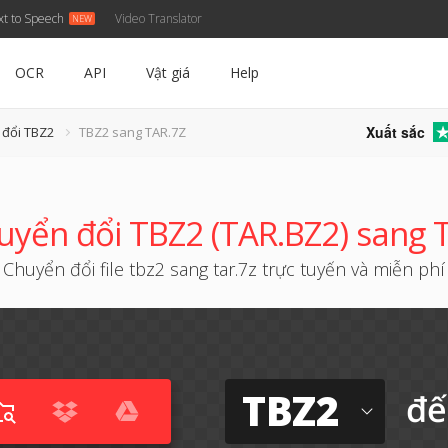
xt to Speech
Video Translator
OCR
API
Vật giá
Help
Xuất sắc
 đổi TBZ2
TBZ2 sang TAR.7Z
uyển đổi TBZ2 (TAR.BZ2) sang 
Chuyển đổi file tbz2 sang tar.7z trực tuyến và miễn phí
TBZ2
đế