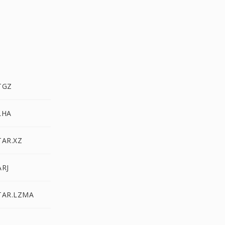
TGZ
LHA
TAR.XZ
ARJ
TAR.LZMA