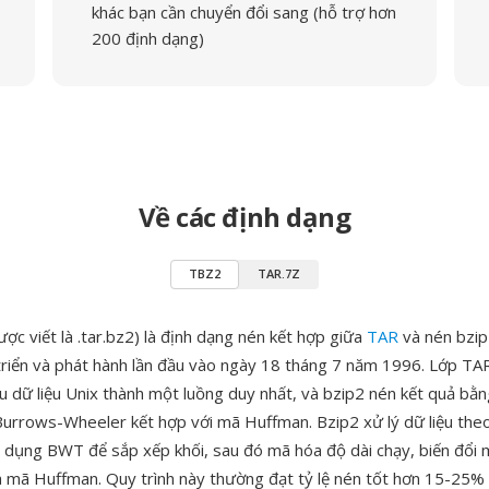
khác bạn cần chuyển đổi sang (hỗ trợ hơn
200 định dạng)
Về các định dạng
TBZ2
TAR.7Z
c viết là .tar.bz2) là định dạng nén kết hợp giữa
TAR
và nén bzip2
riển và phát hành lần đầu vào ngày 18 tháng 7 năm 1996. Lớp TAR
êu dữ liệu Unix thành một luồng duy nhất, và bzip2 nén kết quả bằn
Burrows-Wheeler kết hợp với mã Huffman. Bzip2 xử lý dữ liệu the
p dụng BWT để sắp xếp khối, sau đó mã hóa độ dài chạy, biến đổi
là mã Huffman. Quy trình này thường đạt tỷ lệ nén tốt hơn 15-25% 