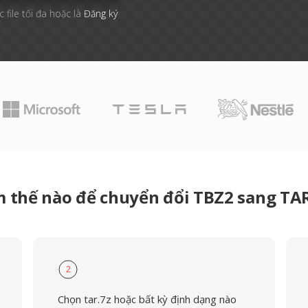
 file tối đa hoặc là
Đăng ký
 thế nào để chuyển đổi TBZ2 sang TA
2
Chọn tar.7z hoặc bất kỳ định dạng nào