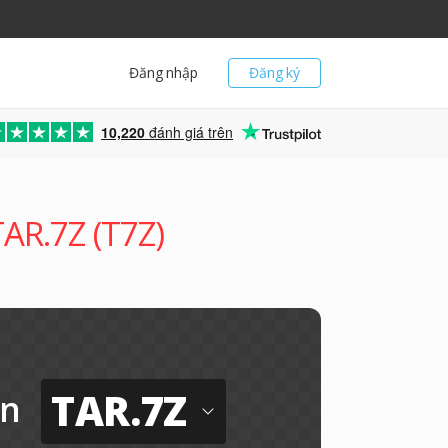
Đăng nhập
Đăng ký
10,220
đánh giá trên
TAR.7Z (T7Z)
TAR.7Z
n