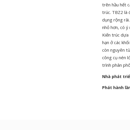
trên hầu hết c
trúc. TBZ2 là
dụng rộng rãi
nhỏ hơn, có ý 
Kiến trúc dựa 
hạn ở các khối
còn nguyên từ
công cụ nén l
trình phân ph
Nhà phát tri
Phát hành lầ