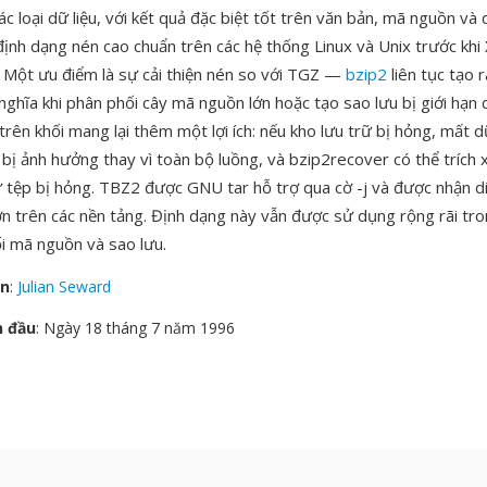
ác loại dữ liệu, với kết quả đặc biệt tốt trên văn bản, mã nguồn và 
 định dạng nén cao chuẩn trên các hệ thống Linux và Unix trước kh
. Một ưu điểm là sự cải thiện nén so với TGZ —
bzip2
liên tục tạo r
nghĩa khi phân phối cây mã nguồn lớn hoặc tạo sao lưu bị giới hạn
trên khối mang lại thêm một lợi ích: nếu kho lưu trữ bị hỏng, mất dữ 
 bị ảnh hưởng thay vì toàn bộ luồng, và bzip2recover có thể trích 
 tệp bị hỏng. TBZ2 được GNU tar hỗ trợ qua cờ -j và được nhận d
ớn trên các nền tảng. Định dạng này vẫn được sử dụng rộng rãi tr
ối mã nguồn và sao lưu.
ển
:
Julian Seward
n đầu
: Ngày 18 tháng 7 năm 1996