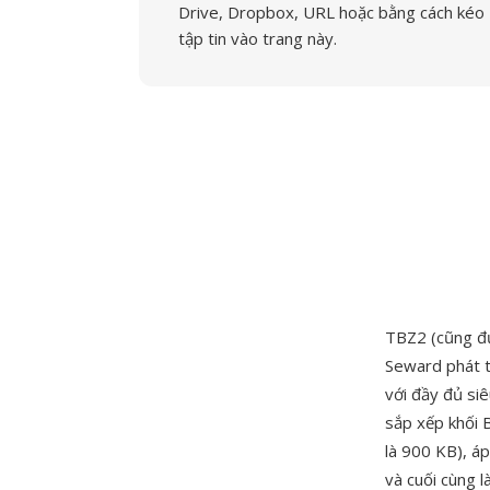
Drive, Dropbox, URL hoặc bằng cách kéo
tập tin vào trang này.
TBZ2 (cũng đượ
Seward phát t
với đầy đủ si
sắp xếp khối 
là 900 KB), á
và cuối cùng 