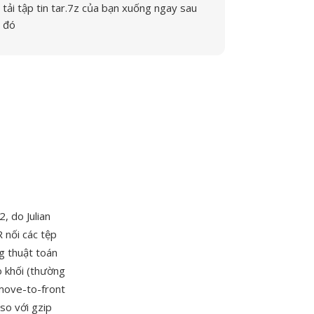
tải tập tin tar.7z của bạn xuống ngay sau
đó
, do Julian
 nối các tệp
g thuật toán
o khối (thường
 move-to-front
so với gzip