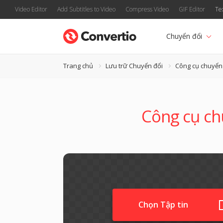
Video Editor
Add Subtitles to Video
Compress Video
GIF Editor
Te
Chuyển đổi
Trang chủ
Lưu trữ Chuyển đổi
Công cụ chuyển
Công cụ ch
Chọn Tập tin