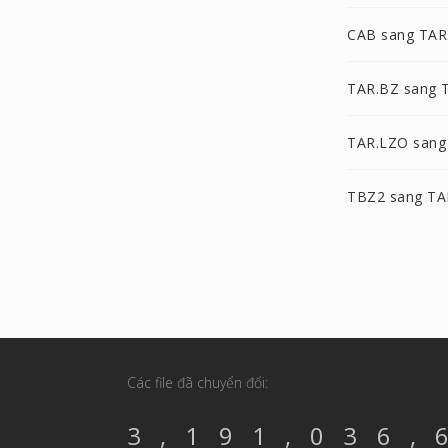
CAB sang TAR
TAR.BZ sang 
TAR.LZO sang
TBZ2 sang TA
Các file đã chuyển đổi:
3,191,036,