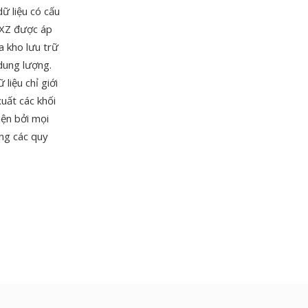
dữ liệu có cấu
i XZ được áp
a kho lưu trữ
 dung lượng.
liệu chỉ giới
xuất các khối
iện bởi mọi
ong các quy