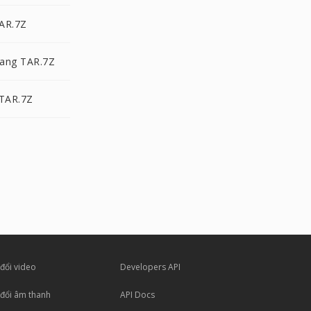
AR.7Z
ang TAR.7Z
 TAR.7Z
đổi video
Developers API
đổi âm thanh
API Docs