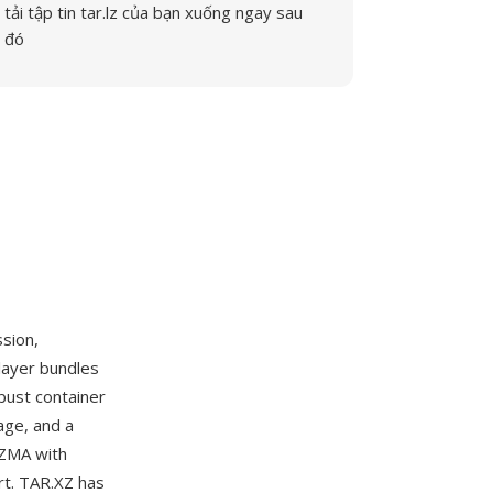
tải tập tin tar.lz của bạn xuống ngay sau
đó
sion,
layer bundles
bust container
age, and a
LZMA with
rt. TAR.XZ has