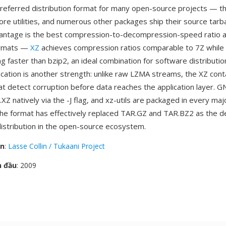
eferred distribution format for many open-source projects — th
re utilities, and numerous other packages ship their source tarbal
vantage is the best compression-to-decompression-speed ratio 
ormats —
XZ
achieves compression ratios comparable to 7Z while
faster than bzip2, an ideal combination for software distribution
fication is another strength: unlike raw LZMA streams, the XZ cont
t detect corruption before data reaches the application layer. G
Z natively via the -J flag, and xz-utils are packaged in every maj
 The format has effectively replaced TAR.GZ and TAR.BZ2 as the de
istribution in the open-source ecosystem.
ển
:
Lasse Collin / Tukaani Project
n đầu
: 2009