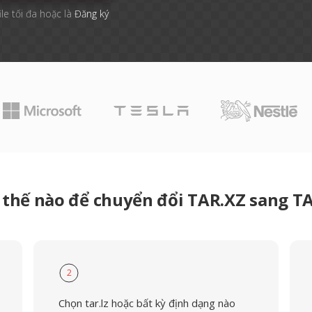
ile tối đa hoặc là
Đăng ký
thế nào để chuyển đổi TAR.XZ sang T
2
Chọn tar.lz hoặc bất kỳ định dạng nào