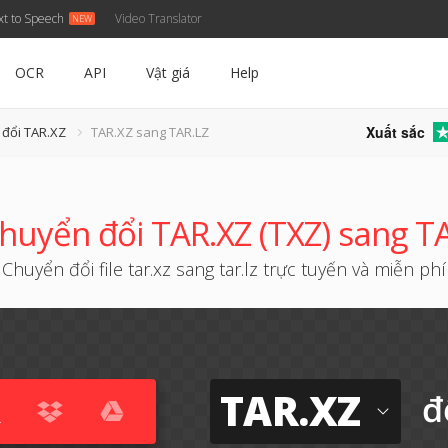
xt to Speech
Video Translator
OCR
API
Vật giá
Help
Xuất sắc
 đổi TAR.XZ
TAR.XZ sang TAR.LZ
huyển đổi TAR.XZ (TXZ) sang T
Chuyển đổi file tar.xz sang tar.lz trực tuyến và miễn phí
TAR.XZ
đ