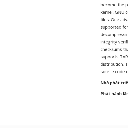
become the pr
kernel, GNU co
files. One ad
supported f
decompressing 
integrity veri
checksums tha
supports TAR.X
distribution.
source code d
Nhà phát tri
Phát hành lầ