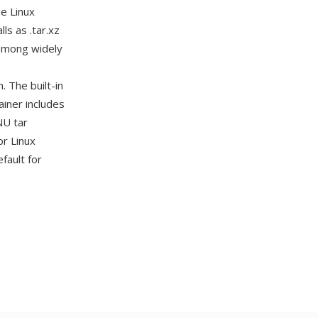
e Linux
ls as .tar.xz
among widely
. The built-in
ainer includes
NU tar
or Linux
fault for