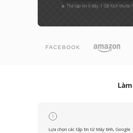
Thả tập tin ở đây. 1 GB Kích thước f
Làm 
1
Lựa chọn các tập tin từ Máy tính, Google