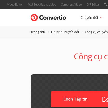
Video Editor
Add Subtitles to Video
Compress Video
GIF Editor
Te
Chuyển đổi
Trang chủ
Lưu trữ Chuyển đổi
Công cụ chuyển
Công cụ c
Chọn Tập tin