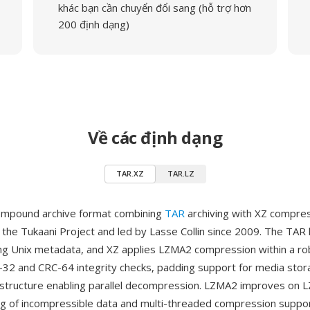
khác bạn cần chuyển đổi sang (hỗ trợ hơn
200 định dạng)
Về các định dạng
TAR.XZ
TAR.LZ
compound archive format combining
TAR
archiving with XZ compres
the Tukaani Project and led by Lasse Collin since 2009. The TAR 
ing Unix metadata, and XZ applies LZMA2 compression within a ro
-32 and CRC-64 integrity checks, padding support for media stor
structure enabling parallel decompression. LZMA2 improves on 
ng of incompressible data and multi-threaded compression suppo