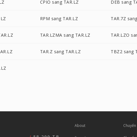
LZ
CPIO sang TAR.LZ
DEB sang T
.LZ
RPM sang TAR.LZ
TAR.7Z san
TAR.LZ
TAR.LZMA sang TAR.LZ
TAR.LZO sa
TAR.LZ
TAR.Z sang TAR.LZ
TBZ2 sang 
.LZ
About
Chuyển 
58,299 TB