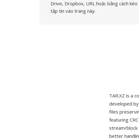
Drive, Dropbox, URL hoặc bằng cách kéo
tập tin vào trang này.
TAR.XZ is a 
developed by 
files preserv
featuring CRC
stream/block 
better handli