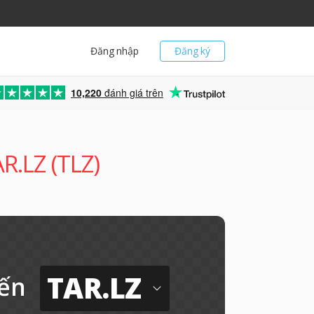
Đăng nhập
Đăng ký
10,220
đánh giá trên
AR.LZ (TLZ)
TAR.LZ
ến