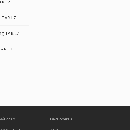
AR.LZ
g TAR.LZ
ng TAR.LZ
TAR.LZ
đổi video
Developers API