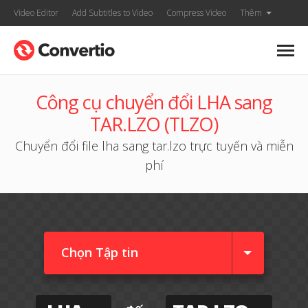
Video Editor
Add Subtitles to Video
Compress Video
Thêm
Công cụ chuyển đổi LHA sang
TAR.LZO (TLZO)
Chuyển đổi file lha sang tar.lzo trực tuyến và miễn
phí
Chọn Tập tin