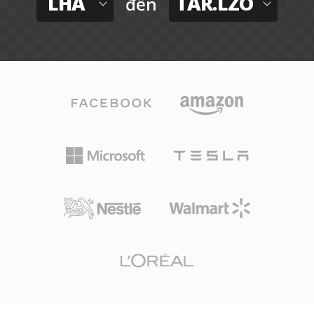
LHA
TAR.LZO
đến