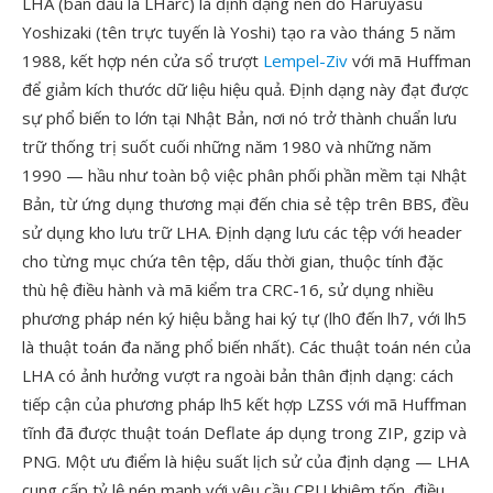
LHA (ban đầu là LHarc) là định dạng nén do Haruyasu
Yoshizaki (tên trực tuyến là Yoshi) tạo ra vào tháng 5 năm
1988, kết hợp nén cửa sổ trượt
Lempel-Ziv
với mã Huffman
để giảm kích thước dữ liệu hiệu quả. Định dạng này đạt được
sự phổ biến to lớn tại Nhật Bản, nơi nó trở thành chuẩn lưu
trữ thống trị suốt cuối những năm 1980 và những năm
1990 — hầu như toàn bộ việc phân phối phần mềm tại Nhật
Bản, từ ứng dụng thương mại đến chia sẻ tệp trên BBS, đều
sử dụng kho lưu trữ LHA. Định dạng lưu các tệp với header
cho từng mục chứa tên tệp, dấu thời gian, thuộc tính đặc
thù hệ điều hành và mã kiểm tra CRC-16, sử dụng nhiều
phương pháp nén ký hiệu bằng hai ký tự (lh0 đến lh7, với lh5
là thuật toán đa năng phổ biến nhất). Các thuật toán nén của
LHA có ảnh hưởng vượt ra ngoài bản thân định dạng: cách
tiếp cận của phương pháp lh5 kết hợp LZSS với mã Huffman
tĩnh đã được thuật toán Deflate áp dụng trong ZIP, gzip và
PNG. Một ưu điểm là hiệu suất lịch sử của định dạng — LHA
cung cấp tỷ lệ nén mạnh với yêu cầu CPU khiêm tốn, điều