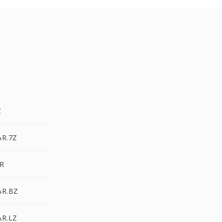
Z
AR.7Z
AR
AR.BZ
AR.LZ