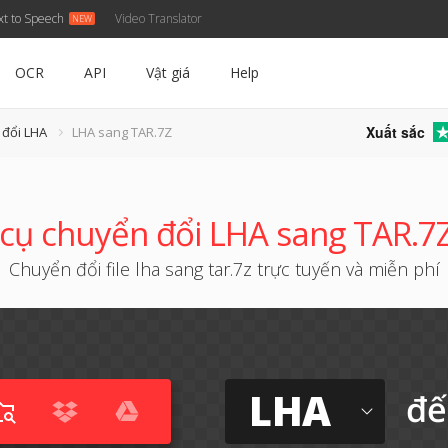
xt to Speech
Video Translator
OCR
API
Vật giá
Help
Xuất sắc
 đổi LHA
LHA sang TAR.7Z
cụ chuyển đổi LHA sang TAR.7Z
Chuyển đổi file lha sang tar.7z trực tuyến và miễn phí
LHA
đế