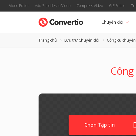
Video Editor
Add Subtitles to Video
Compress Video
GIF Editor
Te
Chuyển đổi
Trang chủ
Lưu trữ Chuyển đổi
Công cụ chuyển
Công 
Chọn Tập tin