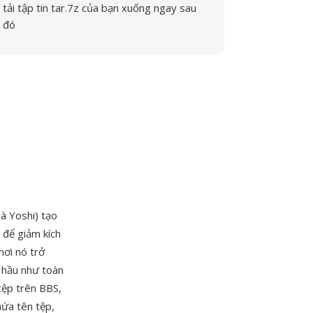
tải tập tin tar.7z của bạn xuống ngay sau
đó
à Yoshi) tạo
để giảm kích
nơi nó trở
 hầu như toàn
tệp trên BBS,
hứa tên tệp,