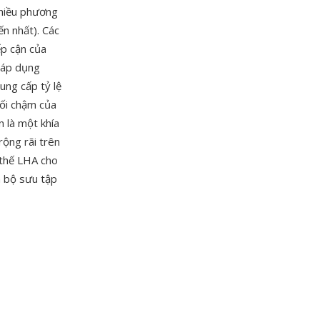
nhiều phương
ến nhất). Các
ếp cận của
 áp dụng
ung cấp tỷ lệ
đối chậm của
 là một khía
rộng rãi trên
 thế LHA cho
à bộ sưu tập