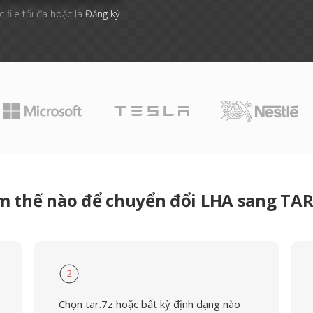
 file tối đa hoặc là
Đăng ký
m thế nào để chuyển đổi LHA sang TAR
2
Chọn tar.7z hoặc bất kỳ định dạng nào