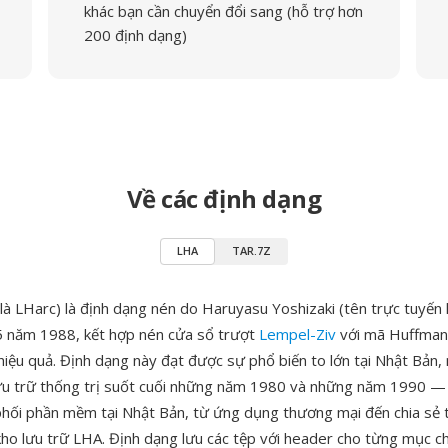
khác bạn cần chuyển đổi sang (hỗ trợ hơn
200 định dạng)
Về các định dạng
LHA
TAR.7Z
là LHarc) là định dạng nén do Haruyasu Yoshizaki (tên trực tuyến l
5 năm 1988, kết hợp nén cửa sổ trượt
Lempel-Ziv
với mã Huffman 
hiệu quả. Định dạng này đạt được sự phổ biến to lớn tại Nhật Bản, 
ưu trữ thống trị suốt cuối những năm 1980 và những năm 1990 —
phối phần mềm tại Nhật Bản, từ ứng dụng thương mại đến chia sẻ 
ho lưu trữ LHA. Định dạng lưu các tệp với header cho từng mục c