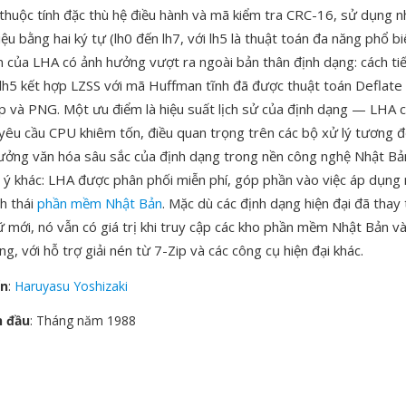
, thuộc tính đặc thù hệ điều hành và mã kiểm tra CRC-16, sử dụng 
ệu bằng hai ký tự (lh0 đến lh7, với lh5 là thuật toán đa năng phổ bi
n của LHA có ảnh hưởng vượt ra ngoài bản thân định dạng: cách ti
h5 kết hợp LZSS với mã Huffman tĩnh đã được thuật toán Deflate
ip và PNG. Một ưu điểm là hiệu suất lịch sử của định dạng — LHA c
yêu cầu CPU khiêm tốn, điều quan trọng trên các bộ xử lý tương 
hưởng văn hóa sâu sắc của định dạng trong nền công nghệ Nhật Bản
 ý khác: LHA được phân phối miễn phí, góp phần vào việc áp dụng 
h thái
phần mềm Nhật Bản
. Mặc dù các định dạng hiện đại đã thay
ữ mới, nó vẫn có giá trị khi truy cập các kho phần mềm Nhật Bản v
g, với hỗ trợ giải nén từ 7-Zip và các công cụ hiện đại khác.
ển
:
Haruyasu Yoshizaki
n đầu
: Tháng năm 1988