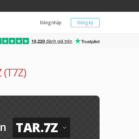
Đăng nhập
Đăng ký
10,220
đánh giá trên
 (T7Z)
TAR.7Z
n