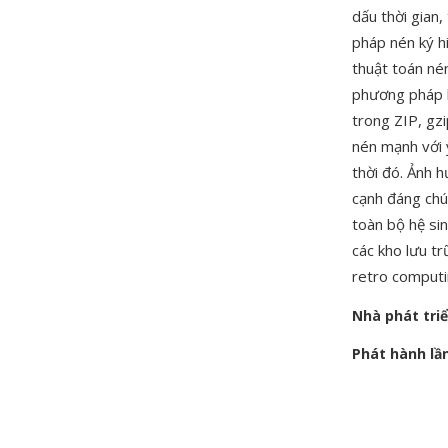
dấu thời gian
pháp nén ký hi
thuật toán né
phương pháp l
trong ZIP, gz
nén mạnh với 
thời đó. Ảnh 
cạnh đáng chú
toàn bộ hệ sin
các kho lưu tr
retro computin
Nhà phát tri
Phát hành lầ