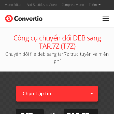
Video Editor
Add Subtitles to Video
Compress Video
Thêm
Công cụ chuyển đổi DEB sang
TAR.7Z (T7Z)
Chuyển đổi file deb sang tar.7z trực tuyến và miễn
phí
Chọn Tập tin