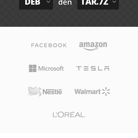
DEB
TAR.7Z
đến