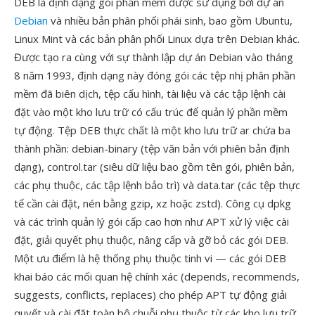
DEB là định dạng gói phần mềm được sử dụng bởi dự án
Debian
và nhiều bản phân phối phái sinh, bao gồm Ubuntu,
Linux Mint và các bản phân phối Linux dựa trên Debian khác.
Được tạo ra cùng với sự thành lập dự án Debian vào tháng
8 năm 1993, định dạng này đóng gói các tệp nhị phân phần
mềm đã biên dịch, tệp cấu hình, tài liệu và các tập lệnh cài
đặt vào một kho lưu trữ có cấu trúc để quản lý phần mềm
tự động. Tệp DEB thực chất là một kho lưu trữ ar chứa ba
thành phần: debian-binary (tệp văn bản với phiên bản định
dạng), control.tar (siêu dữ liệu bao gồm tên gói, phiên bản,
các phụ thuộc, các tập lệnh bảo trì) và data.tar (các tệp thực
tế cần cài đặt, nén bằng gzip, xz hoặc zstd). Công cụ dpkg
và các trình quản lý gói cấp cao hơn như APT xử lý việc cài
đặt, giải quyết phụ thuộc, nâng cấp và gỡ bỏ các gói DEB.
Một ưu điểm là hệ thống phụ thuộc tinh vi — các gói DEB
khai báo các mối quan hệ chính xác (depends, recommends,
suggests, conflicts, replaces) cho phép APT tự động giải
quyết và cài đặt toàn bộ chuỗi phụ thuộc từ các kho lưu trữ.