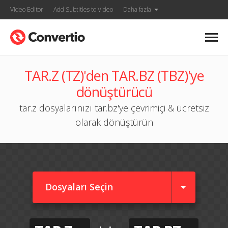
Video Editor
Add Subtitles to Video
Daha fazla
TAR.Z (TZ)'den TAR.BZ (TBZ)'ye
dönüştürücü
tar.z dosyalarınızı tar.bz'ye çevrimiçi & ücretsiz
olarak dönüştürün
Dosyaları Seçin