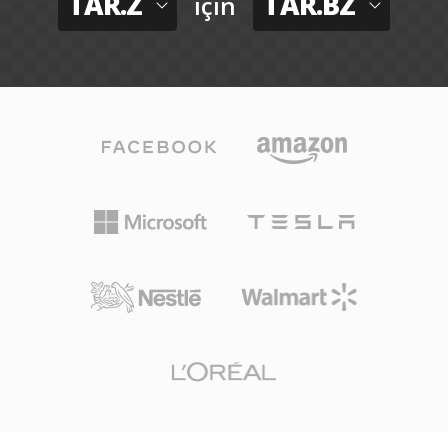
TAR.Z
TAR.BZ
için