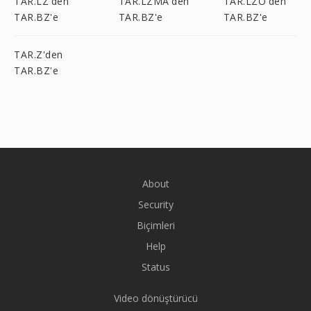
TAR.LZ'den
TAR.LZMA'den
TAR.LZO'den
TAR.BZ'e
TAR.BZ'e
TAR.BZ'e
TAR.Z'den
TAR.BZ'e
About
Security
Biçimleri
Help
Status
Video dönüştürücü