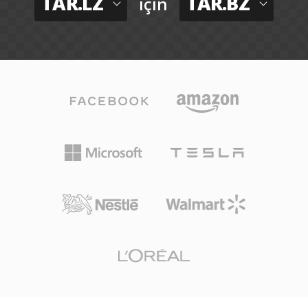
TAR.LZ
TAR.BZ
için