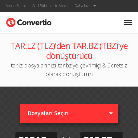
Video Editor
Add Subtitles to Video
Daha fazla
TAR.LZ (TLZ)'den TAR.BZ (TBZ)'ye
dönüştürücü
tar.lz dosyalarınızı tar.bz'ye çevrimiçi & ücretsiz
olarak dönüştürün
Dosyaları Seçin