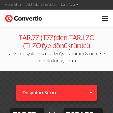
Video Editor
Add Subtitles to Video
Daha fazla
TAR.7Z (T7Z)'den TAR.LZO
(TLZO)'ye dönüştürücü
tar.7z dosyalarınızı tar.lzo'ye çevrimiçi & ücretsiz
olarak dönüştürün
Dosyaları Seçin