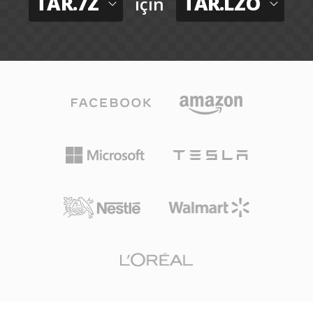
TAR.7Z
TAR.LZO
için