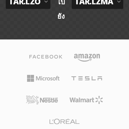
TAR.LZO
TAR.LZMA
ไป
ยัง