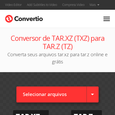
Video Editor
Add Subtitles to Video
Compress Video
Mais
Conversor de TAR.XZ (TXZ) para
TAR.Z (TZ)
Converta seus arquivos tar.xz para tar.z online e
grátis
Selecionar arquivos