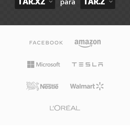
TAR.XZ
TAR.Z
para