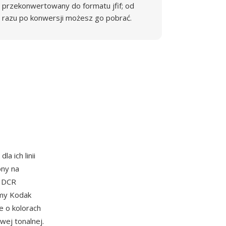
przekonwertowany do formatu jfif; od
razu po konwersji możesz go pobrać.
dla ich linii
ony na
t DCR
rmy Kodak
e o kolorach
ej tonalnej.