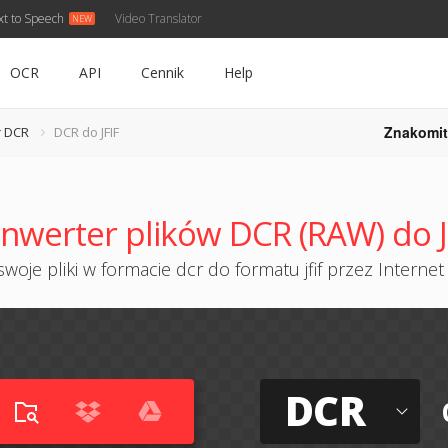
xt to Speech
Video Translator
OCR
API
Cennik
Help
Znakomit
r DCR
DCR do JFIF
nwerter plików DCR (RAW) do J
woje pliki w formacie dcr do formatu jfif przez Internet 
DCR