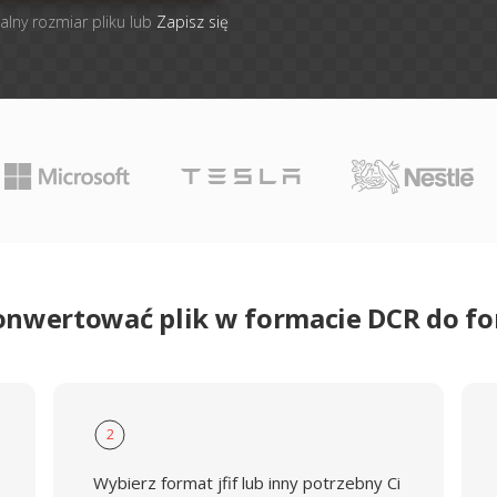
alny rozmiar pliku lub
Zapisz się
onwertować plik w formacie DCR do fo
2
Wybierz format jfif lub inny potrzebny Ci