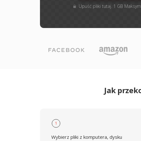
Upuść pliki tutaj. 1 GB Maksym
Jak przek
1
Wybierz pliki z komputera, dysku