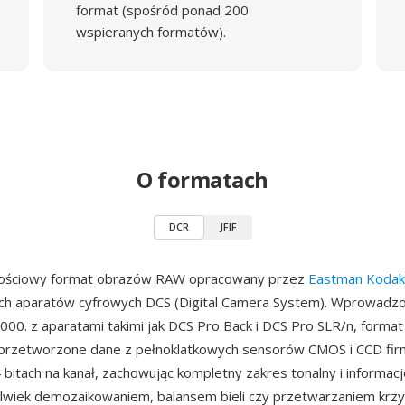
format (spośród ponad 200
wspieranych formatów).
O formatach
DCR
JFIF
ościowy format obrazów RAW opracowany przez
Eastman Kodak
ych aparatów cyfrowych DCS (Digital Camera System). Wprowadz
2000. z aparatami takimi jak DCS Pro Back i DCS Pro SLR/n, forma
ieprzetworzone dane z pełnoklatkowych sensorów CMOS i CCD fi
 bitach na kanał, zachowując kompletny zakres tonalny i informacj
lwiek demozaikowaniem, balansem bieli czy przetwarzaniem krzyw