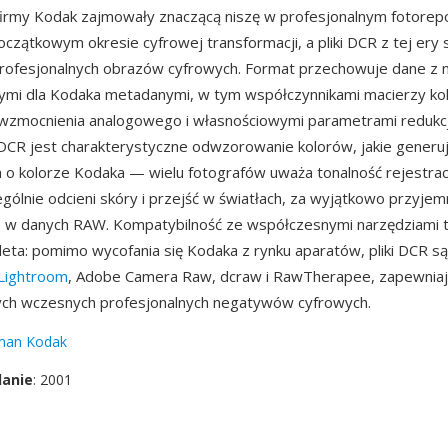
irmy Kodak zajmowały znaczącą niszę w profesjonalnym fotorepo
oczątkowym okresie cyfrowej transformacji, a pliki DCR z tej ery
profesjonalnych obrazów cyfrowych. Format przechowuje dane z 
nymi dla Kodaka metadanymi, w tym współczynnikami macierzy ko
 wzmocnienia analogowego i własnościowymi parametrami redukc
 DCR jest charakterystyczne odwzorowanie kolorów, jakie generuj
a o kolorze Kodaka — wielu fotografów uważa tonalność rejestrac
gólnie odcieni skóry i przejść w światłach, za wyjątkowo przyjem
 w danych RAW. Kompatybilność ze współczesnymi narzędziami t
leta: pomimo wycofania się Kodaka z rynku aparatów, pliki DCR s
Lightroom
, Adobe Camera Raw, dcraw i RawTherapee, zapewniaj
ych wczesnych profesjonalnych negatywów cyfrowych.
man Kodak
danie
: 2001