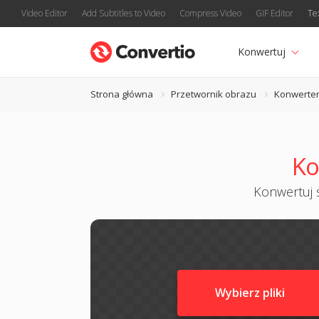
Video Editor
Add Subtitles to Video
Compress Video
GIF Editor
Te
Konwertuj
Strona główna
Przetwornik obrazu
Konwerte
Ko
Konwertuj s
Wybierz pliki