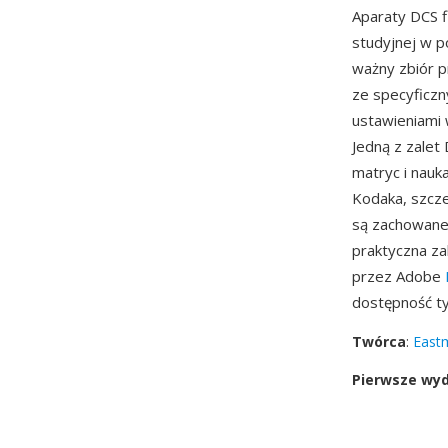
Aparaty DCS f
studyjnej w p
ważny zbiór 
ze specyficz
ustawieniami
Jedną z zalet
matryc i nauk
Kodaka, szcze
są zachowane
praktyczna za
przez Adobe
dostępność t
Twórca
:
East
Pierwsze wy