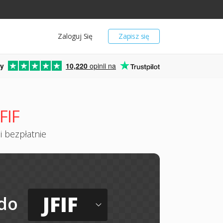
Zaloguj Się
Zapisz się
y
10,220
opinii na
FIF
i bezpłatnie
JFIF
do