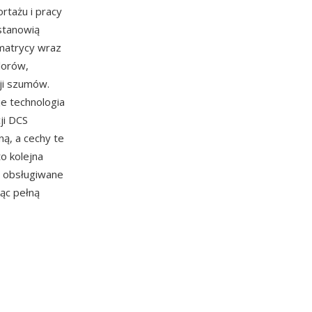
rtażu i pracy
 stanowią
matrycy wraz
lorów,
ji szumów.
e technologia
ji DCS
ną, a cechy te
o kolejna
ą obsługiwane
ąc pełną