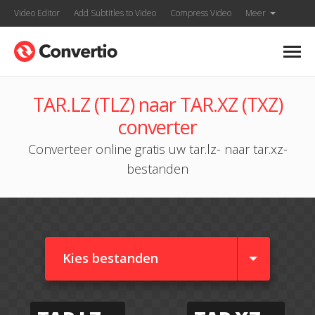
Video Editor
Add Subtitles to Video
Compress Video
Meer
TAR.LZ (TLZ) naar TAR.XZ (TXZ)
converter
Converteer online gratis uw tar.lz- naar tar.xz-
bestanden
Kies bestanden