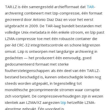
TAR.LZ is één samengesteld archiefformaat dat
TAR
-
archivering combineert met lzip-compressie, één formaat
gecreeerd door Antonio Diaz Diaz en voor het eerst
uitgebracht in 2009. De TAR-laag bundelt bestanden met
volledige Unix-metadata in één enkele stroom, en lzip past
LZMA-compressie toe met één robuuste container die
per-lid CRC-32 integriteitscontrole en schone lidgrenzen
omvat. Lzip is ontworpen met langdurige archivering in
gedachten — het produceert één eenvoudig, goed
gedocumenteerd formaat met sterke
fouthersteleigenschappen: als één deel van één TAR.LZ-
bestand beschadigd is, kunnen onbeschadigde leden nog
steeds worden uitgepakt, in tegenstelling tot
monolithische gecomprimeerde stromen waar corruptie
zich voortplant. De compressieverhoudingen zijn in wezen
identiek aan LZMA/XZ aangezien
lzip
hetzelfde LZMA-
algoritme gebruikt. Één voordeel is