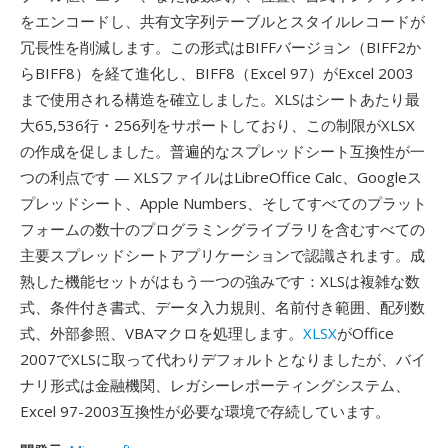
をエンコードし、共有文字列テーブルとスタイルレコードが
冗長性を削減します。この形式はBIFFバージョン（BIFF2か
らBIFF8）を経て進化し、BIFF8（Excel 97）がExcel 2003
まで使用される構造を確立しました。XLSはシートあたり最
大65,536行・256列をサポートしており、この制限がXLSX
の作成を促しました。普遍的なスプレッドシート互換性が一
つの利点です — XLSファイルはLibreOffice Calc、Googleス
プレッドシート、Apple Numbers、そしてすべてのプラット
フォームの数十のプログラミングライブラリを含むすべての
主要スプレッドシートアプリケーションで認識されます。成
熟した機能セットがはもう一つの強みです：XLSは複雑な数
式、条件付き書式、データ入力規則、名前付き範囲、配列数
式、外部参照、VBAマクロを処理します。
XLSX
がOffice
2007でXLSに取って代わりデフォルトとなりましたが、バイ
ナリ形式は金融機関、レガシーレポーティングシステム、
Excel 97-2003互換性が必要な環境で存続しています。