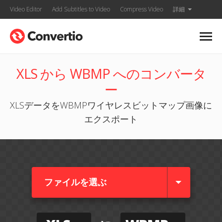
Video Editor
Add Subtitles to Video
Compress Video
詳細
XLS から WBMP へのコンバータ
ー
XLSデータをWBMPワイヤレスビットマップ画像に
エクスポート
ファイルを選ぶ