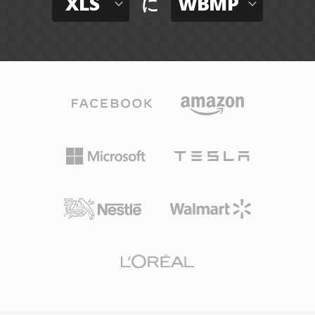
XLS
WBMP
に