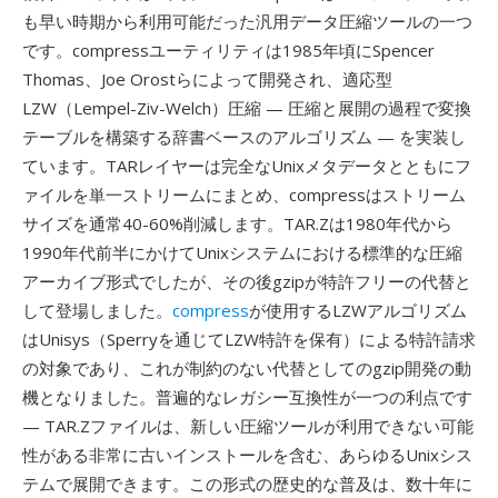
も早い時期から利用可能だった汎用データ圧縮ツールの一つ
です。compressユーティリティは1985年頃にSpencer
Thomas、Joe Orostらによって開発され、適応型
LZW（Lempel-Ziv-Welch）圧縮 — 圧縮と展開の過程で変換
テーブルを構築する辞書ベースのアルゴリズム — を実装し
ています。TARレイヤーは完全なUnixメタデータとともにフ
ァイルを単一ストリームにまとめ、compressはストリーム
サイズを通常40-60%削減します。TAR.Zは1980年代から
1990年代前半にかけてUnixシステムにおける標準的な圧縮
アーカイブ形式でしたが、その後gzipが特許フリーの代替と
して登場しました。
compress
が使用するLZWアルゴリズム
はUnisys（Sperryを通じてLZW特許を保有）による特許請求
の対象であり、これが制約のない代替としてのgzip開発の動
機となりました。普遍的なレガシー互換性が一つの利点です
— TAR.Zファイルは、新しい圧縮ツールが利用できない可能
性がある非常に古いインストールを含む、あらゆるUnixシス
テムで展開できます。この形式の歴史的な普及は、数十年に