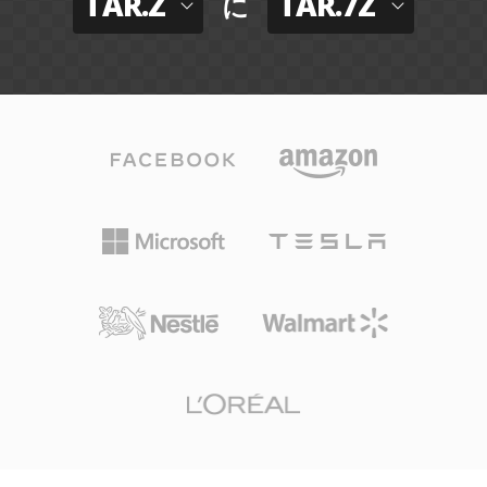
TAR.Z
TAR.7Z
に