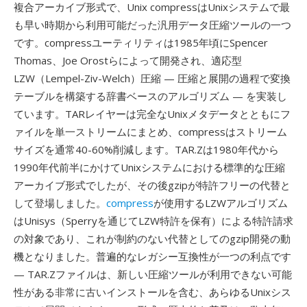
複合アーカイブ形式で、Unix compressはUnixシステムで最
も早い時期から利用可能だった汎用データ圧縮ツールの一つ
です。compressユーティリティは1985年頃にSpencer
Thomas、Joe Orostらによって開発され、適応型
LZW（Lempel-Ziv-Welch）圧縮 — 圧縮と展開の過程で変換
テーブルを構築する辞書ベースのアルゴリズム — を実装し
ています。TARレイヤーは完全なUnixメタデータとともにフ
ァイルを単一ストリームにまとめ、compressはストリーム
サイズを通常40-60%削減します。TAR.Zは1980年代から
1990年代前半にかけてUnixシステムにおける標準的な圧縮
アーカイブ形式でしたが、その後gzipが特許フリーの代替と
して登場しました。
compress
が使用するLZWアルゴリズム
はUnisys（Sperryを通じてLZW特許を保有）による特許請求
の対象であり、これが制約のない代替としてのgzip開発の動
機となりました。普遍的なレガシー互換性が一つの利点です
— TAR.Zファイルは、新しい圧縮ツールが利用できない可能
性がある非常に古いインストールを含む、あらゆるUnixシス